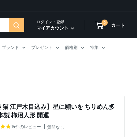
ログイン・登録
0
カート
マイアカウント
ブランド
プレゼント
価格別
特集
き猫 江戸木目込み】星に願いを ちりめん多
本製 柿沼人形 開運
14件のレビュー
質問なし