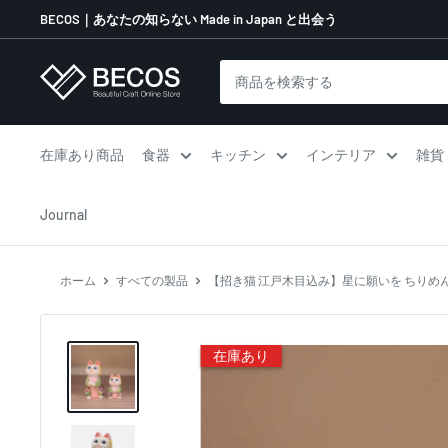
コ
BECOS｜あなたの知らない Made in Japan と出会う
ン
テ
伝
ン
統
ツ
工
に
芸
在庫あり商品
食器
キッチン
インテリア
雑貨
ス
品
キ
な
Journal
ッ
ら
プ
BECOS
す
ホーム
すべての製品
【招き猫 江戸木目込み】星に願いを ちりめん
る
在庫あり