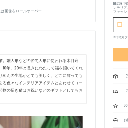
BECOS
で
ンテリア
には画像をロールオーバー
ファッシ
※下取りプ
猫。雛人形などの節句人形に使われる木目込
10年、20年と長きにわたって福を招いてくれ
りめんの生地がとても美しく、どこに飾っても
【
ある色々なインテリアアイテムとあわせてコー
起物の招き猫はお祝いなどのギフトとしてもお
【
5
お