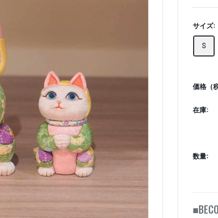
サイズ:
S
価格（税
在庫:
数量:
BEC
■