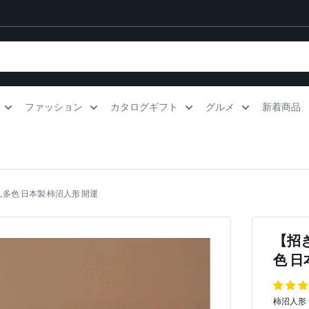
ファッション
カタログギフト
グルメ
新着商品
多色 日本製 柿沼人形 開運
【招
色 日
柿沼人形