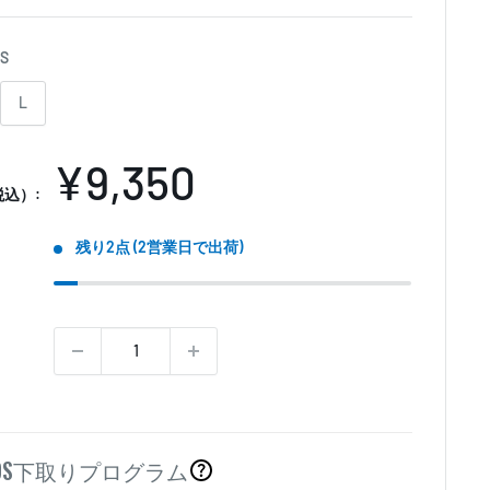
S
L
販
¥9,350
込）:
売
残り2点 (2営業日で出荷)
価
格
OS
下取りプログラム