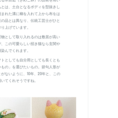
込とは、土台となるボディを型抜きし
刻まれた溝に糊を入れて上から布をは
産の品とは異なり、伝統工芸士がひと
作り上げています。
置物として取り入れるのは敷居が高い
が、この可愛らしい招き猫なら玄関や
馴染んでくれます。
フトとしても自分用としても長くとも
いもの」を選びたいもの。節句人形が
がないように、10年、20年と、この
招いてくれそうですね。