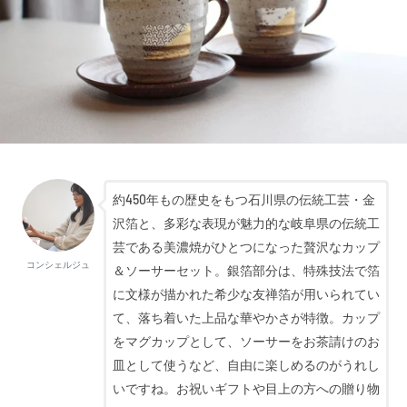
約450年もの歴史をもつ石川県の伝統工芸・金
沢箔と、多彩な表現が魅力的な岐阜県の伝統工
芸である美濃焼がひとつになった贅沢なカップ
コンシェルジュ
＆ソーサーセット。銀箔部分は、特殊技法で箔
に文様が描かれた希少な友禅箔が用いられてい
て、落ち着いた上品な華やかさが特徴。カップ
をマグカップとして、ソーサーをお茶請けのお
皿として使うなど、自由に楽しめるのがうれし
いですね。お祝いギフトや目上の方への贈り物