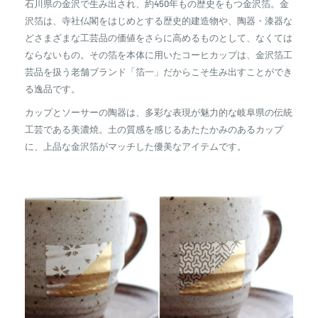
石川県の金沢で生み出され、約450年もの歴史をもつ金沢箔。金
沢箔は、寺社仏閣をはじめとする歴史的建造物や、陶器・漆器な
どさまざまな工芸品の価値をさらに高めるものとして、なくては
ならないもの。その箔を本体に用いたコーヒカップは、金沢箔工
芸品を扱う老舗ブランド「箔一」だからこそ生み出すことができ
る逸品です。
カップとソーサーの陶器は、多彩な表現が魅力的な岐阜県の伝統
工芸である美濃焼。土の質感を感じるあたたかみのあるカップ
に、上品な金沢箔がマッチした優美なアイテムです。