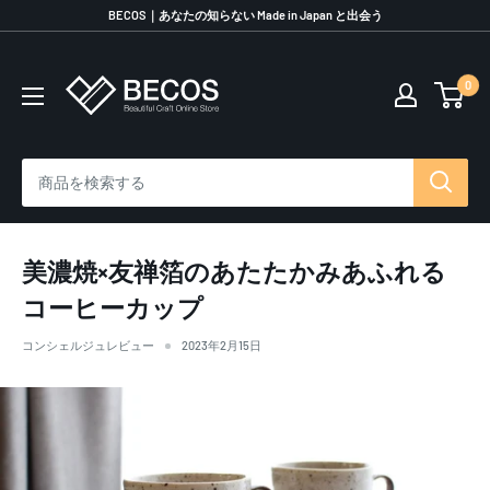
コ
BECOS｜あなたの知らない Made in Japan と出会う
ン
テ
0
伝
ン
統
ツ
工
に
芸
ス
品
キ
な
ッ
ら
プ
美濃焼×友禅箔のあたたかみあふれる
BECOS
す
コーヒーカップ
る
コンシェルジュレビュー
2023年2月15日