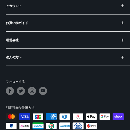
アカウント
偽サイトにご注意ください
ログイン
お買い物ガイド
アカウントを作成
お知らせ
運営会社
BECOS とは？
ラッピングについて
運営会社
ご購入の前に
法人の方へ
特定商取引法に基づく表記
よくある質問
プライバシーポリシー
出品：メーカー様・職人の皆様へ
ショートコラム
利用規約
開業：飲食店食器・インテリアの購入
フォローする
パートナー＆掲載実績
募集：販売パートナー
依頼：講演・取材・コンサル
ギフト：法人向け記念品・贈答品
利用可能な決済方法