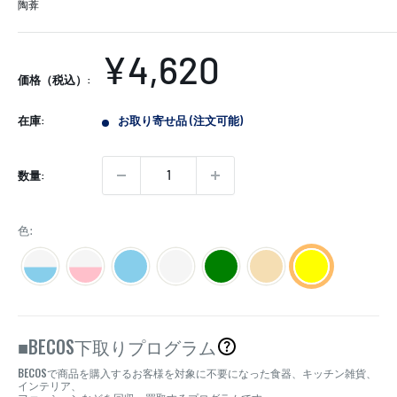
陶葊
販
¥4,620
価格（税込）:
売
在庫:
お取り寄せ品 (注文可能)
価
格
数量:
色:
BECOS
■
下取りプログラム
BECOS
で商品を購入するお客様を対象に不要になった食器、キッチン雑貨、
インテリア、