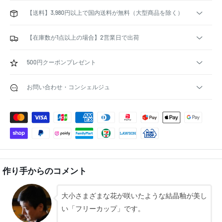
ール | 大阪浪華錫器 | 大
彩ロックグラスペア | 津
の色
阪錫器
軽びいどろ | 北洋硝子
どろ 
¥11,000
(アデリア)
¥5,500
ア)
¥1,98
【送料】3,980円以上で国内送料が無料（大型商品を除く）
【在庫数が1点以上の場合】2営業日で出荷
500円クーポンプレゼント
お問い合わせ・コンシェルジュ