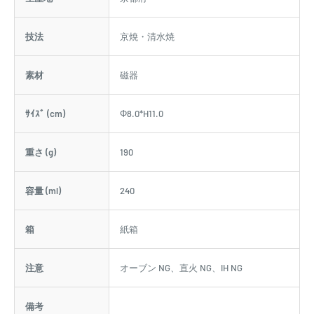
インフォメーション
ﾌﾞﾗﾝﾄﾞ
陶葊
生産地
京都府
技法
京焼・清水焼
素材
磁器
ｻｲｽﾞ (cm)
Φ8.0*H11.0
重さ (g)
190
容量 (ml)
240