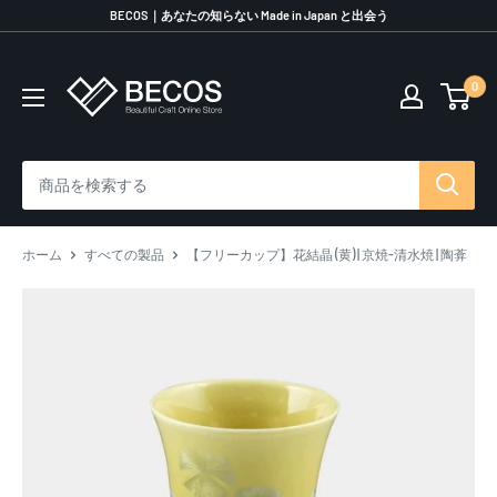
コ
BECOS｜あなたの知らない Made in Japan と出会う
ン
テ
0
伝
ン
統
ツ
工
に
芸
ス
品
キ
な
ッ
ら
プ
ホーム
すべての製品
【フリーカップ】花結晶 (黄) | 京焼-清水焼 | 陶葊
BECOS
す
る