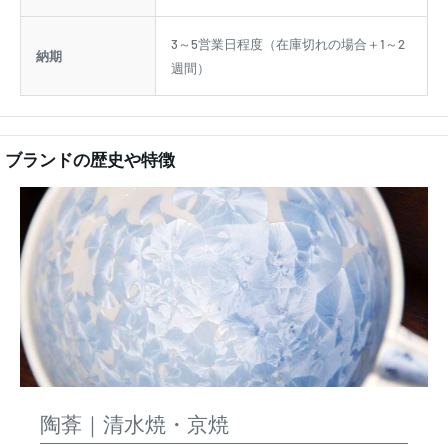
箱
紙箱
注意
オーブン NG、直火 NG、IH NG
備考
3～5営業日程度（在庫切れの場合＋1～2
納期
週間）
ブランドの歴史や特徴