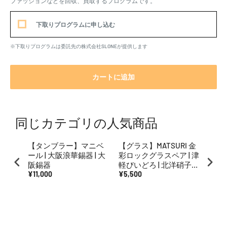
ファッションなどを回収、買取するプログラムです。
下取りプログラムに申し込む
※下取りプログラムは委託先の株式会社SLONEが提供します
カートに追加
同じカテゴリの人気商品
【タンブラー】マニベ
【グラス】MATSURI 金
【タ