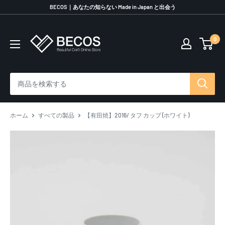
コ
BECOS｜あなたの知らない Made in Japan と出会う
ン
テ
0
伝
ン
統
ツ
工
に
芸
ス
品
キ
な
ッ
ら
プ
ホーム
すべての製品
【有田焼】2016/ タフ カップ (ホワイト)
BECOS
す
る