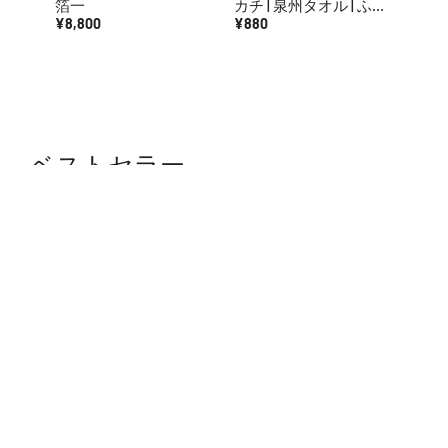
箔一
カチ | 泉州タオル | ふく
＆ブラ
¥8,800
ろやタオル
¥880
RE:N
¥12,1
ベストセラー
【お皿2点セット】ORI-
【お香】SIX IN SENSE
【イ
ZARA (華七宝) ベージュ
お試しサイズ (2個入り)
田焼 | 
＆ホワイト | 西陣織 |
| 調香 | BRIDGE AND
RE:NISTA
¥12,100
BLEND
¥1,100
¥7,7