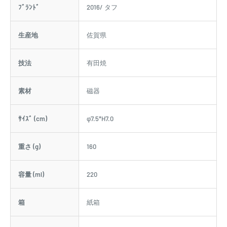
ﾌﾞﾗﾝﾄﾞ
2016/ タフ
生産地
佐賀県
技法
有田焼
素材
磁器
ｻｲｽﾞ (cm)
φ7.5*H7.0
重さ (g)
160
容量 (ml)
220
箱
紙箱