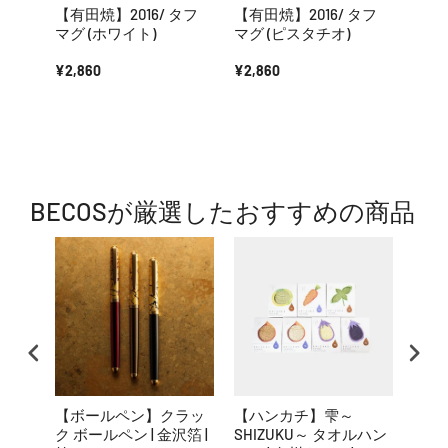
【有田焼】2016/ タフ
【有田焼】2016/ タフ
【有田
マグ (ホワイト)
マグ (ピスタチオ)
カッ
ュ)
¥2,860
¥2,860
¥2,3
BECOSが厳選したおすすめの商品
【ボールペン】クラッ
【ハンカチ】雫～
【お
ク ボールペン | 金沢箔 |
SHIZUKU～ タオルハン
ZAR