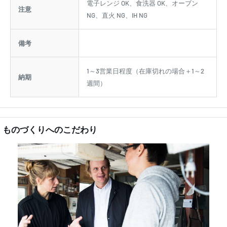
電子レンジ OK、食洗器 OK、オーブン
注意
NG、直火 NG、IH NG
備考
1～3営業日程度（在庫切れの場合＋1～2
納期
週間）
ものづくりへのこだわり