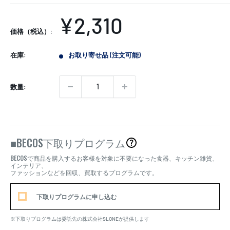
販
¥2,310
価格（税込）:
売
在庫:
お取り寄せ品 (注文可能)
価
格
数量:
BECOS
■
下取りプログラム
BECOS
で商品を購入するお客様を対象に不要になった食器、キッチン雑貨、
インテリア、
ファッションなどを回収、買取するプログラムです。
下取りプログラムに申し込む
※下取りプログラムは委託先の株式会社SLONEが提供します