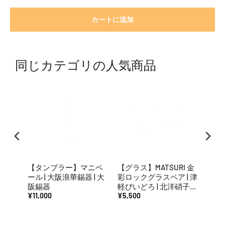
カートに追加
同じカテゴリの人気商品
【タンブラー】マニベ
【グラス】MATSURI 金
【タ
ール | 大阪浪華錫器 | 大
彩ロックグラスペア | 津
の色
阪錫器
軽びいどろ | 北洋硝子
どろ 
¥11,000
(アデリア)
¥5,500
ア)
¥1,98