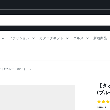
ファッション
カタログギフト
グルメ
新着商品
ト (ブルー・ホワイト...
【タオ
(ブル
sara-la