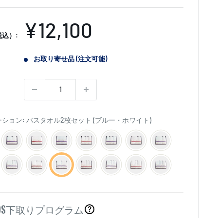
販
¥12,100
込）:
売
お取り寄せ品 (注文可能)
価
格
ション: バスタオル2枚セット (ブルー・ホワイト)
OS
下取りプログラム