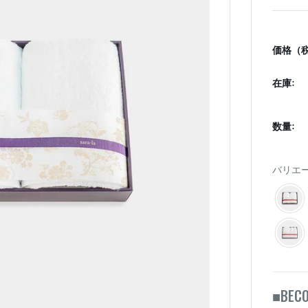
価格（税
在庫:
数量:
バリエー
BEC
■