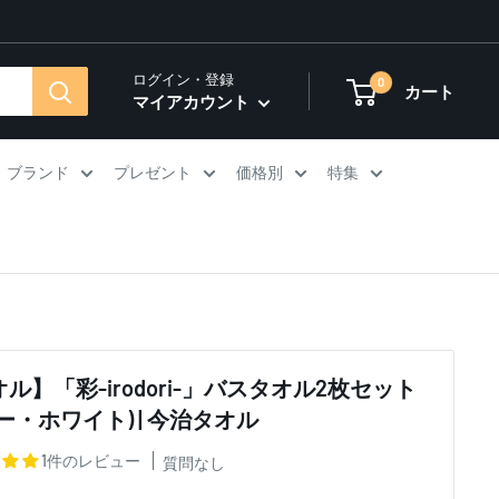
ログイン・登録
0
カート
マイアカウント
ブランド
プレゼント
価格別
特集
ル】「彩-irodori-」バスタオル2枚セット
ー・ホワイト) | 今治タオル
1件のレビュー
質問なし