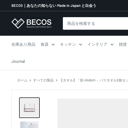
コ
BECOS｜あなたの知らない Made in Japan と出会う
ン
テ
伝
ン
統
ツ
工
に
芸
在庫あり商品
食器
キッチン
インテリア
雑貨
ス
品
キ
な
Journal
ッ
ら
プ
BECOS
す
ホーム
すべての製品
【タオル】「彩-irodori-」バスタオル2枚セッ
る