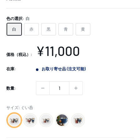
色の選択:
白
白
赤
黒
青
黄
販
¥11,000
価格（税込）:
売
在庫:
お取り寄せ品 (注文可能)
価
格
数量:
サイズ: ぐい呑