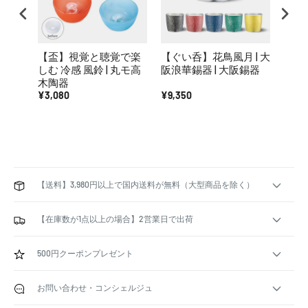
【盃】視覚と聴覚で楽
【ぐい呑】花鳥風月 | 大
【盃
しむ 冷感 風鈴 | 丸モ高
阪浪華錫器 | 大阪錫器
軽び
木陶器
(アデ
¥3,080
¥9,350
¥1,4
【送料】3,980円以上で国内送料が無料（大型商品を除く）
【在庫数が1点以上の場合】2営業日で出荷
500円クーポンプレゼント
お問い合わせ・コンシェルジュ