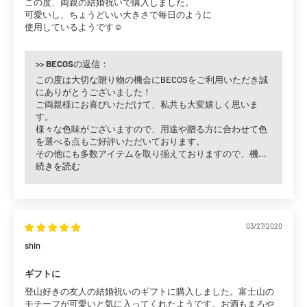
この度、両親の結婚祝いで購入しました。
可愛いし、ちょうどいい大きさで毎日のように
使用しているようです☺️
>>
BECOS
の返信：
この度は大切な贈り物の機会にBECOSをご利用いただき誠
にありがとうございました！
ご両親様にお喜びいただけて、私共も大変嬉しく思いま
す。
様々な色味がございますので、用途や贈る方に合わせて色
を選べる点もご好評いただいております。
その他にも多数アイテムを取り揃えておりますので、機...
続きを読む
03/27/2020
shin
ギフトに
登山好きの友人の結婚祝いのギフトに購入しました。富士山の
モチーフが可愛いと気に入ってくれたようです。お酒もまろや