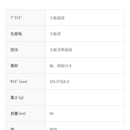
ﾌﾞﾗﾝﾄﾞ
大阪錫器
生産地
大阪府
技法
大阪浪華錫器
素材
錫、桐箱付き
ｻｲｽﾞ (cm)
径5.5*高5.0
重さ (g)
容量 (ml)
55
箱
桐箱