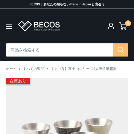
コ
BECOS｜あなたの知らない Made in Japan と出会う
ン
テ
0
伝
ン
統
ツ
工
に
芸
ス
品
キ
な
ッ
ら
プ
ホーム
すべての製品
【ぐい吞】富士山シリーズ | 大阪浪華錫器
BECOS
す
在庫あり
る