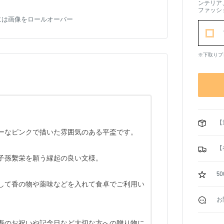
ンテリア
ファッシ
には画像をロールオーバー
※下取りプ
【
ーなピンクで描いた雰囲気のある平盃です。
【
子孫繫栄を願う縁起の良い文様。
5
して香の物や薬味などを入れて食卓でご利用い
お
寿のお祝いや記念日など大切な方への贈り物に