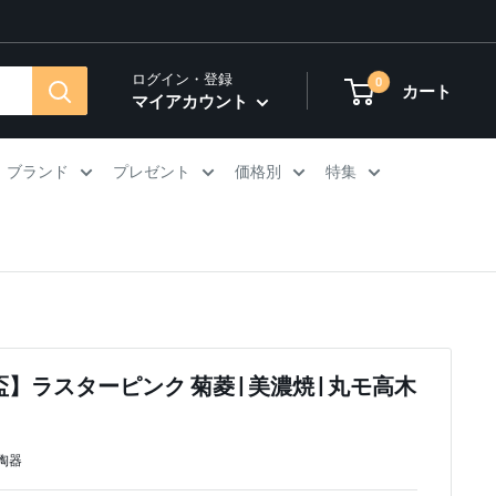
ログイン・登録
0
カート
マイアカウント
ブランド
プレゼント
価格別
特集
】ラスターピンク 菊菱 | 美濃焼 | 丸モ高木
陶器