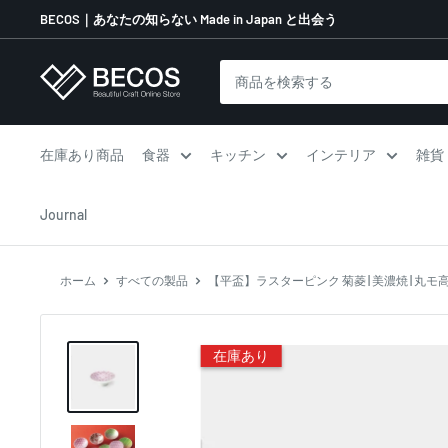
コ
BECOS｜あなたの知らない Made in Japan と出会う
ン
テ
伝
ン
統
ツ
工
に
芸
在庫あり商品
食器
キッチン
インテリア
雑貨
ス
品
キ
な
Journal
ッ
ら
プ
BECOS
す
ホーム
すべての製品
【平盃】ラスターピンク 菊菱 | 美濃焼 | 丸モ
る
在庫あり