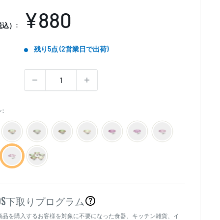
販
¥880
込）:
売
残り5点 (2営業日で出荷)
価
格
:
OS
下取りプログラム
商品を購入するお客様を対象に不要になった食器、キッチン雑貨、イ