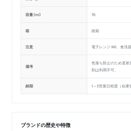
容量 (ml)
70
箱
紙箱
注意
電子レンジ NG、食洗器 
色落ち防止のため直射
備考
剤は利用不可。
納期
1～3営業日程度（在庫
ブランドの歴史や特徴