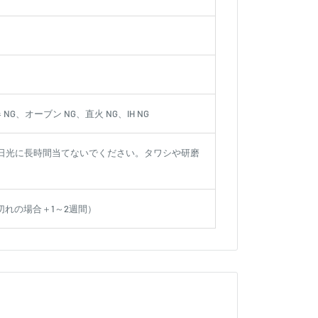
NG、オーブン NG、直火 NG、IH NG
日光に長時間当てないでください。タワシや研磨
切れの場合＋1～2週間）