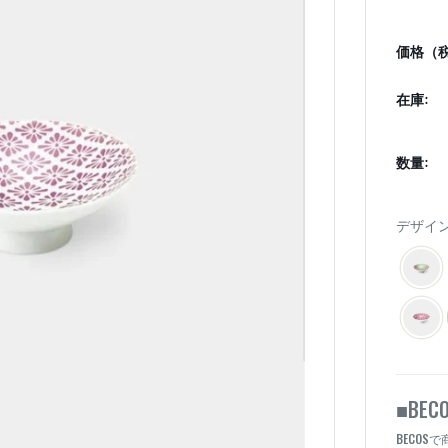
価格（税
在庫:
数量:
デザイン
BEC
■
BECOS
で