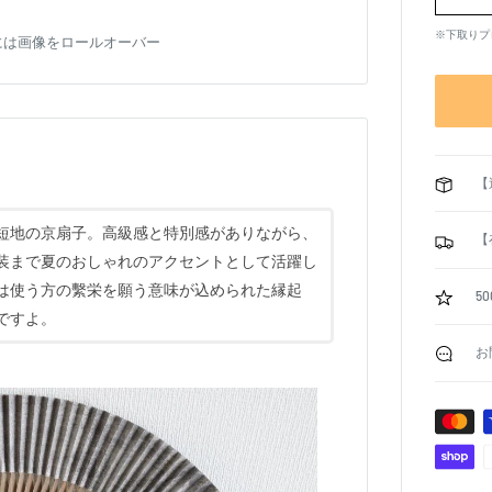
※下取りプ
には画像をロールオーバー
【
短地の京扇子。高級感と特別感がありながら、
【
装まで夏のおしゃれのアクセントとして活躍し
は使う方の繫栄を願う意味が込められた縁起
5
ですよ。
お