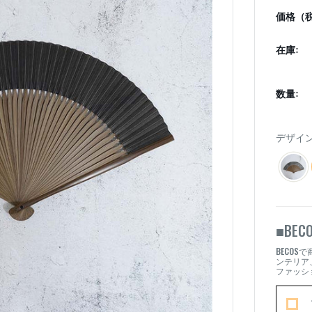
価格（税
在庫:
数量:
デザイン
BEC
■
BECOS
で
ンテリア
ファッシ