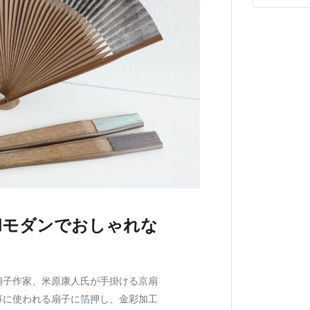
和モダンでおしゃれな
扇子作家、米原康人氏が手掛ける京扇
事に使われる扇子に箔押し、金彩加工