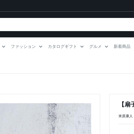
ファッション
カタログギフト
グルメ
新着商品
【扇子
米原康人