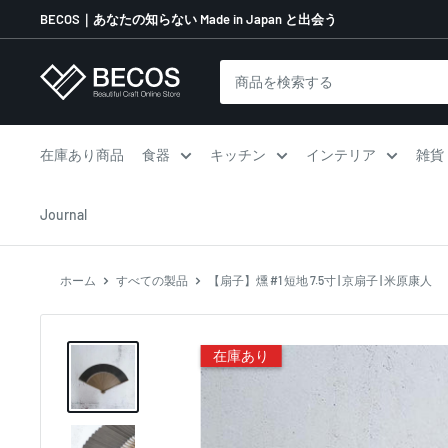
コ
BECOS｜あなたの知らない Made in Japan と出会う
ン
テ
伝
ン
統
ツ
工
に
芸
在庫あり商品
食器
キッチン
インテリア
雑貨
ス
品
キ
な
Journal
ッ
ら
プ
BECOS
す
ホーム
すべての製品
【扇子】燻 #1 短地 7.5寸 | 京扇子 | 米原康人
る
在庫あり