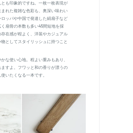
んとも印象的ですね。一枚一枚表現が
生まれた複雑な色彩も、奥深い味わい
ーロッパや中国で発達した絹扇子など
く扇骨の本数も多い45間短地を採
の存在感が程よく、洋装やカジュアル
小物としてスタイリッシュに持つこと
やかな使い心地。程よい重みもあり、
れますよ。フワッと和の香りが漂うの
ん使いたくなる一本です。