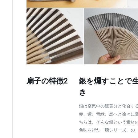
扇子の特徴2
銀を燻すことで
き
銀は空気中の硫黄分と化合す
赤、紫、青緑、黒へと徐々に
ちらは、そんな銀という素材
色味を得た「燻シリーズ」の