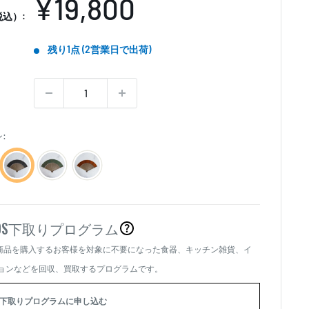
販
¥19,800
込）:
売
残り1点 (2営業日で出荷)
価
格
:
OS
下取りプログラム
商品を購入するお客様を対象に不要になった食器、キッチン雑貨、イ
、
ョンなどを回収、買取するプログラムです。
下取りプログラムに申し込む