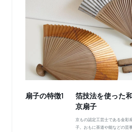
扇子の特徴1
箔技法を使った
京扇子
京もの認定工芸士である金彩
子。おもに茶道や能などの芸