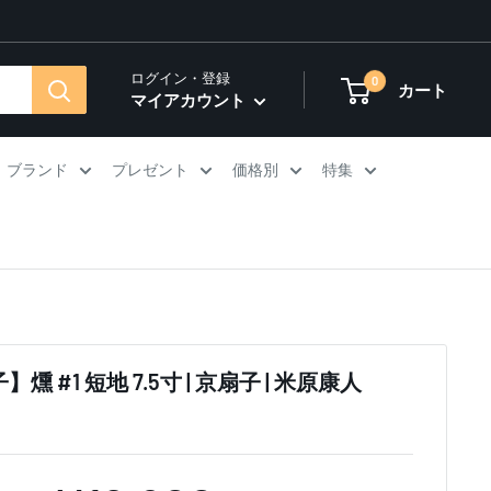
ログイン・登録
0
カート
マイアカウント
ブランド
プレゼント
価格別
特集
】燻 #1 短地 7.5寸 | 京扇子 | 米原康人