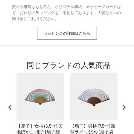
熨斗や紙袋はもちろん、オリジナル和紙、メッセージカードな
どこだわりのラッピングをご用意しております。大切な方への
贈り物にご利用ください。
ラッピングの詳細はこちら
同じブランドの人気商品
【扇子】女持 (6.5寸) 天
【扇子】男持 (7.5寸) 親
【扇子
地ぼかし 撫子 (扇子袋
骨ラメ つばめ (扇子袋
短地 