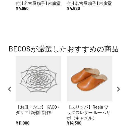
付) | 名古屋扇子 | 末廣堂
付) | 名古屋扇子 | 末廣堂
袋付)
¥4,950
¥4,620
堂
¥5,7
BECOSが厳選したおすすめの商品
【お皿・かご】 KAGO -
【スリッパ】Reela ワ
【フ
ダリア | 鋳物 | 能作
ックスレザー ルームサ
色 | 
ボ（キャメル）
¥11,000
¥14,300
¥2,2