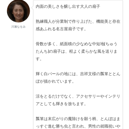
内面の美しさを醸し出す大人の扇子
熟練職人が分業制で作り上げた、機能美と存在
川瀨なをみ
感あふれる名古屋扇子です。
骨数が多く、紙面積の少なめな中短地(ちゅう
たんち)の扇子は、程よく柔らかな風を送りま
す。
輝く白パールの地には、吉祥文様の瓢箪ととん
ぼが描かれています。
涼をとるだけでなく、アクセサリーやインテリ
アとしても輝きを放ちます。
瓢箪は末広がりの魔除けを願う柄、とんぼはま
っすぐ進む勝ち虫と言われ、男性の就職祝いや