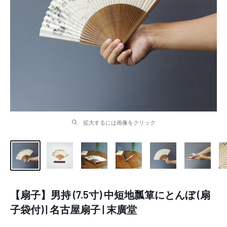
拡大するには画像をクリック
【扇子】男持 (7.5寸) 中短地瓢箪にとんぼ (扇
子袋付) | 名古屋扇子 | 末廣堂