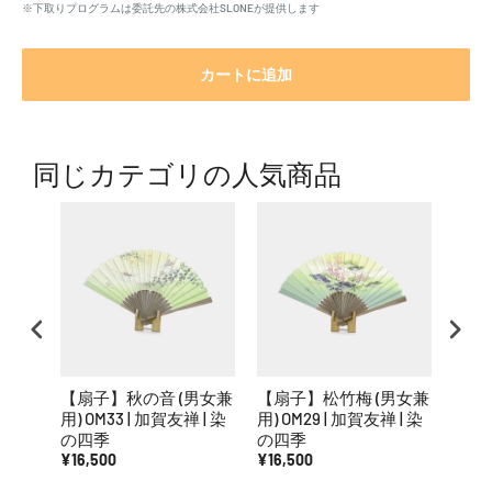
※下取りプログラムは委託先の株式会社SLONEが提供します
カートに追加
同じカテゴリの人気商品
【扇子】秋の音 (男女兼
【扇子】松竹梅 (男女兼
【扇
用) OM33 | 加賀友禅 | 染
用) OM29 | 加賀友禅 | 染
用) O
の四季
の四季
の四
¥16,500
¥16,500
¥16,