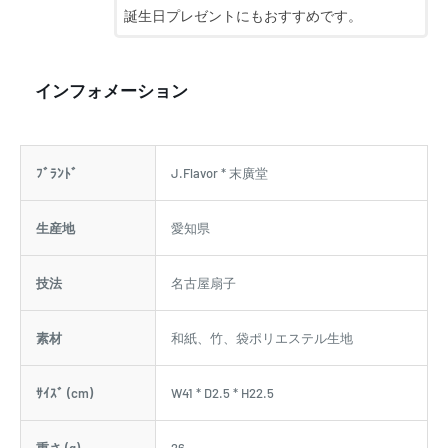
誕生日プレゼントにもおすすめです。
インフォメーション
ﾌﾞﾗﾝﾄﾞ
J.Flavor * 末廣堂
生産地
愛知県
技法
名古屋扇子
素材
和紙、竹、袋ポリエステル生地
ｻｲｽﾞ (cm)
W41 * D2.5 * H22.5
重さ (g)
26