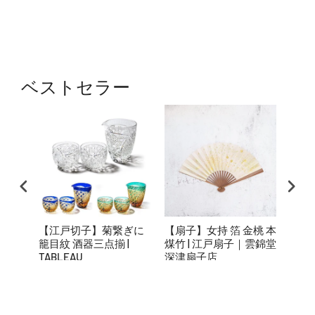
ベストセラー
【江戸切子】菊繋ぎに
【扇子】女持 箔 金桃 本
【蒔
籠目紋 酒器三点揃 |
煤竹 | 江戸扇子｜雲錦堂
箔】
TABLEAU
深津扇子店
統工
¥68,200
¥55,000
れ対
¥6,6