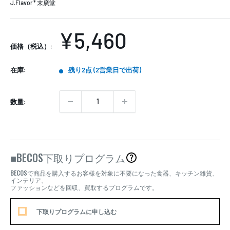
J.Flavor * 末廣堂
販
¥5,460
価格（税込）:
売
在庫:
残り2点 (2営業日で出荷)
価
格
数量:
BECOS
■
下取りプログラム
BECOS
で商品を購入するお客様を対象に不要になった食器、キッチン雑貨、
インテリア、
ファッションなどを回収、買取するプログラムです。
下取りプログラムに申し込む