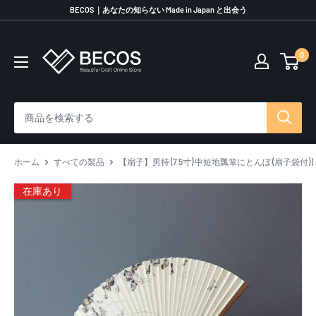
コ
BECOS｜あなたの知らない Made in Japan と出会う
ン
テ
0
伝
ン
統
ツ
工
に
芸
ス
品
キ
な
ッ
ら
プ
ホーム
すべての製品
【扇子】男持 (7.5寸) 中短地瓢箪にとんぼ (扇子袋付) | 
BECOS
す
在庫あり
る