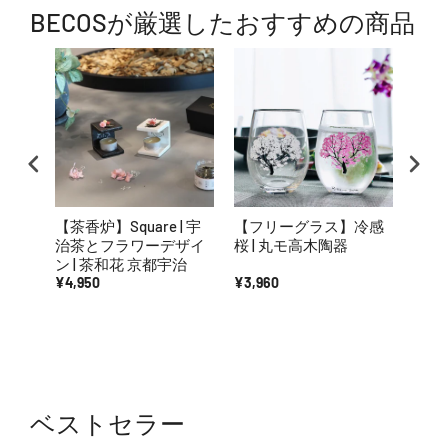
BECOSが厳選したおすすめの商品
【茶香炉】Square | 宇
【フリーグラス】冷感
【招き
治茶とフラワーデザイ
桜 | 丸モ高木陶器
江戸
ン | 茶和花 京都宇治
¥4,950
¥3,960
¥10,
ベストセラー