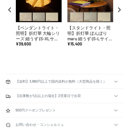
【ペンダントライト・
【スタンドライト・照
【ス
照明】折灯華 大輪シリ
明】折灯華 ぼんぼり
明】
ーズ 細うず (S-XLサイ
maru 細うず (S-Lサイ
tut
ズ) | 京表具イノベーテ
¥39,600
ズ) | 京表具イノベーテ
¥15,400
| 
¥15,
ィブクラフトワークス
ィブクラフトワークス
クラ
(大型配送料2,500円)
【送料】3,980円以上で国内送料が無料（大型商品を除く）
【在庫数が1点以上の場合】2営業日で出荷
500円クーポンプレゼント
お問い合わせ・コンシェルジュ