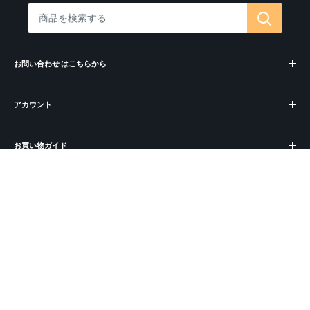
お問い合わせ はこちらから
お問合せ・コンシェルジュ
アカウント
偽サイトにご注意ください
ログイン
お買い物ガイド
アカウントを作成
お知らせ
運営会社
BECOS とは？
ラッピングについて
運営会社
ご購入の前に
法人の方へ
特定商取引法に基づく表記
よくある質問
プライバシーポリシー
出品：メーカー様・職人の皆様へ
ショートコラム
利用規約
開業：飲食店食器・インテリアの購入
フォローする
パートナー＆掲載実績
募集：販売パートナー
依頼：講演・取材・コンサル