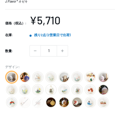
J.Flavor * オゼキ
販
¥5,710
価格（税込）:
売
在庫:
残り2点 (2営業日で出荷)
価
格
数量:
デザイン: