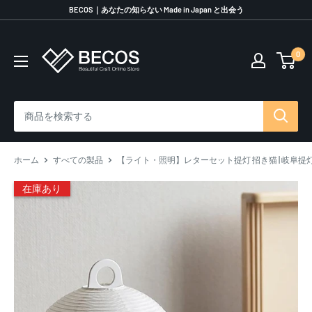
コ
BECOS｜あなたの知らない Made in Japan と出会う
ン
テ
0
伝
ン
統
ツ
工
に
芸
ス
品
キ
な
ッ
ら
プ
ホーム
すべての製品
【ライト・照明】レターセット提灯 招き猫 | 岐阜提灯 
BECOS
す
在庫あり
る