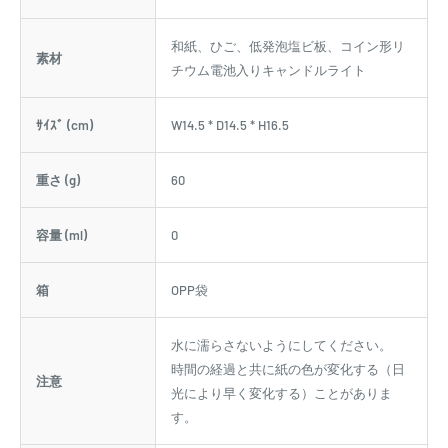
和紙、ひご、低発泡塩ビ板、コイン形リ
素材
チウム電池入りキャンドルライト
ｻｲｽﾞ (cm)
W14.5 * D14.5 * H16.5
重さ (g)
60
容量 (ml)
0
箱
OPP袋
水に濡らさないようにしてください。
時間の経過と共に紙の色が変化する（日
注意
光により早く変化する）ことがありま
す。