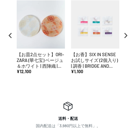
【お皿2点セット】ORI-
【お香】SIX IN SENSE
【イ
ZARA (華七宝) ベージュ
お試しサイズ (2個入り)
田焼 | 
＆ホワイト | 西陣織 |
| 調香 | BRIDGE AND
RE:NISTA
¥12,100
BLEND
¥1,100
¥7,7
送料・配送
国内配送は「3,980円以上で無料」。