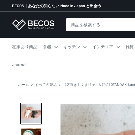
コ
BECOS｜あなたの知らない Made in Japan と出会う
ン
テ
伝
ン
統
ツ
工
に
芸
在庫あり商品
食器
キッチン
インテリア
雑貨
ス
品
キ
な
Journal
ッ
ら
プ
BECOS
す
ホーム
すべての製品
【箸置き】くま (2ヶ) | 大谷焼 | OTANIYAKI tamur
る