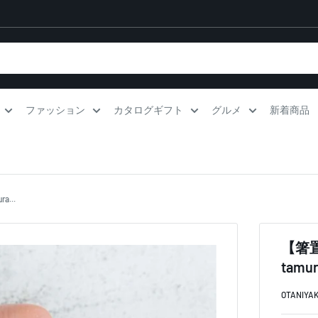
ファッション
カタログギフト
グルメ
新着商品
a...
【箸置き
tamur
OTANIYAKI