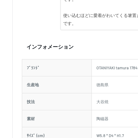
使い込むほどに愛着がわいてくる箸置
です。
インフォメーション
ﾌﾞﾗﾝﾄﾞ
OTANIYAKI tamura 1784
生産地
徳島県
技法
大谷焼
素材
陶磁器
ｻｲｽﾞ (cm)
W5.8 * D4 * H1.7