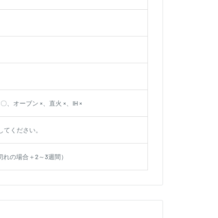
、オーブン ×、直火 ×、IH ×
してください。
切れの場合＋2～3週間）