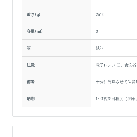
重さ (g)
25*2
容量 (ml)
0
箱
紙箱
注意
電子レンジ 〇、食洗器 〇
備考
十分に乾燥させて保管
納期
1～3営業日程度（在庫