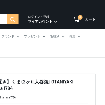
ログイン・登録
0
カート
マイアカウント
ブランド
プレゼント
価格別
特集
】くま (2ヶ) | 大谷焼 | OTANIYAKI
a 1784
 tamura 1784