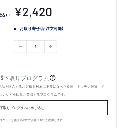
販
¥2,420
込）:
売
お取り寄せ品 (注文可能)
価
格
OS
下取りプログラム
商品を購入するお客様を対象に不要になった食器、キッチン雑貨、イ
、
ョンなどを回収、買取するプログラムです。
下取りプログラムに申し込む
ログラムは委託先の株式会社SLONEが提供します