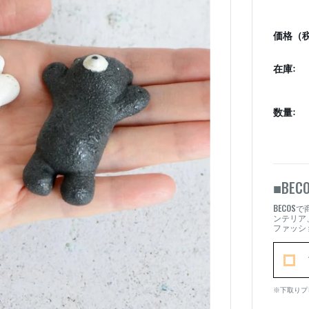
価格（税
在庫:
数量:
BEC
■
BECOS
で
ンテリア
ファッシ
※下取りプ