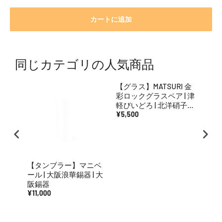
カートに追加
同じカテゴリの人気商品
【タンブラー】マニベ
【グラス】MATSURI 金
【タ
ール | 大阪浪華錫器 | 大
彩ロックグラスペア | 津
の色
阪錫器
軽びいどろ | 北洋硝子
どろ 
¥11,000
(アデリア)
¥5,500
ア)
¥1,98