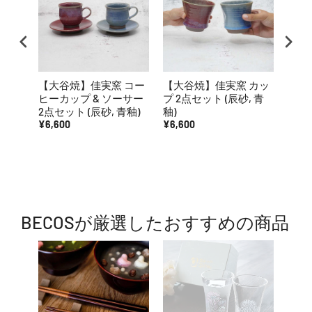
【大谷焼】佳実窯 コー
【大谷焼】佳実窯 カッ
【大
ヒーカップ & ソーサー
プ 2点セット (辰砂, 青
黒釉
2点セット (辰砂, 青釉)
釉)
¥6,600
¥6,600
¥5,5
BECOSが厳選したおすすめの商品