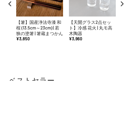
【箸】国産浄法寺漆 和
【天開グラス2点セッ
【夫
桜 (13.5cm～23cm) | 若
ト】冷感 花火 | 丸モ高
きペ
狭の塗箸 | 箸蔵まつかん
木陶器
若狭
¥3,850
¥3,960
ん
¥4,9
ベストセラー