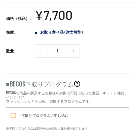
販
¥7,700
価格（税込）:
売
在庫:
お取り寄せ品 (注文可能)
価
格
数量:
BECOS
■
下取りプログラム
BECOS
で商品を購入するお客様を対象に不要になった食器、キッチン雑貨、
インテリア、
ファッションなどを回収、買取するプログラムです。
下取りプログラムに申し込む
※下取りプログラムは委託先の株式会社SLONEが提供します