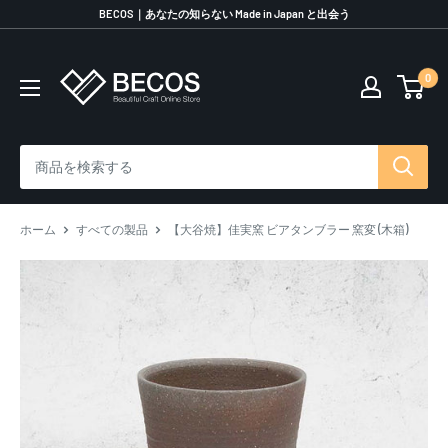
コ
BECOS｜あなたの知らない Made in Japan と出会う
ン
テ
0
伝
ン
統
ツ
工
に
芸
ス
品
キ
な
ッ
ら
プ
ホーム
すべての製品
【大谷焼】佳実窯 ビアタンブラー 窯変 (木箱)
BECOS
す
る