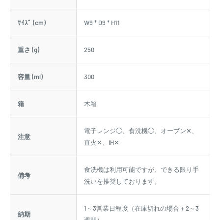
ｻｲｽﾞ (cm)
W9 * D9 * H11
重さ (g)
250
容量 (ml)
300
箱
木箱
電子レンジ◯、食洗機◯、オーブン✕、
注意
直火✕、IH✕
食洗機は利用可能ですが、できる限り手
備考
洗いを推奨しております。
1～3営業日程度（在庫切れの場合＋2～3
納期
週間）