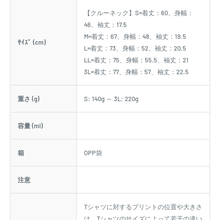
【クルーネック】S=着丈：60、身幅：
46、袖丈：17.5
M=着丈：67、身幅：48、袖丈：19.5
ｻｲｽﾞ (cm)
L=着丈：73、身幅：52、袖丈：20.5
LL=着丈：75、身幅：55.5、袖丈：21
3L=着丈：77、身幅：57、袖丈：22.5
重さ (g)
S: 140g ～ 3L: 220g
容量 (ml)
箱
OPP袋
注意
Tシャツに対するプリントの位置や大きさ
は、Tシャツのサイズによって若干の違い