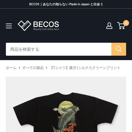
コ
BECOS｜あなたの知らない Made in Japan と出会う
ン
テ
0
伝
ン
統
ツ
工
に
芸
ス
品
キ
な
ッ
ら
プ
ホーム
すべての製品
【Tシャツ】朧月 | シルクスクリーンプリント
BECOS
す
る