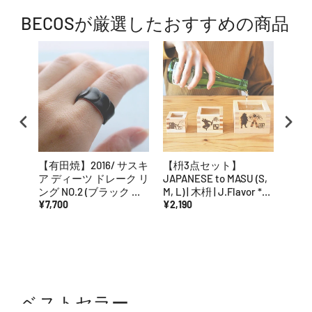
BECOSが厳選したおすすめの商品
【有田焼】2016/ サスキ
【枡3点セット】
【箸
ア ディーツ ドレーク リ
JAPANESE to MASU (S,
つり
ング NO.2 (ブラック マ
M, L) | 木枡 | J.Flavor *
ろ |
ット)
¥7,700
OHASHI
¥2,190
¥5,5
ベストセラー