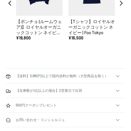
【ポンチョ (ルームウェ
【Tシャツ】ロイヤルオ
【ポ
ア)】ロイヤルオーガニ
ーガニックコットン ネ
ア)
ックコットン ネイビー |
イビー | Foo Tokyo
ック
Foo Tokyo
¥19,800
¥16,500
ュ | F
¥19,
【送料】3,980円以上で国内送料が無料（大型商品を除く）
【在庫数が1点以上の場合】2営業日で出荷
500円クーポンプレゼント
お問い合わせ・コンシェルジュ