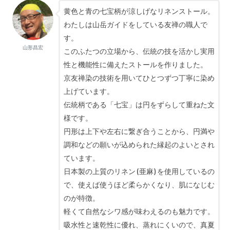
黄色と青の七宝柄が涼しげなリネンストール。
わたしは山岳ガイドをしている友禅の職人で
す。
山形昌宏
このふたつの立場から、伝統の技を活かし実用
性と機能性に備えたストールを作りました。
京友禅染の技術を用いてひとつずつ丁寧に染め
上げています。
伝統柄である「七宝」は円をずらして重ねた文
様です。
円形は上下や左右に繋ぎ合うことから、円満や
調和などの願いが込められた縁起のよいとされ
ています。
日本製の上質のリネン (亜麻) を使用しているの
で、使えば使うほど柔らかくなり、肌になじむ
のが特徴。
軽くて自然なシワ感が味わえるのも魅力です。
吸水性と速乾性に優れ、蒸れにくいので、真夏