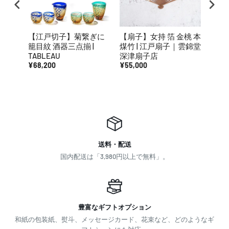
【江戸切子】菊繋ぎに
【扇子】女持 箔 金桃 本
【蒔
籠目紋 酒器三点揃 |
煤竹 | 江戸扇子｜雲錦堂
箔】
TABLEAU
深津扇子店
統工
¥68,200
¥55,000
れ対
¥6,6
送料・配送
国内配送は「3,980円以上で無料」。
豊富なギフトオプション
和紙の包装紙、熨斗、メッセージカード、花束など、どのようなギ