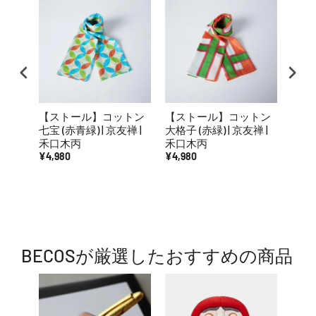
【ストール】コットン
【ストール】コットン
【ス
七宝 (赤青緑) | 京友禅 |
大格子 (赤緑) | 京友禅 |
入子菱
禾口木丙
禾口木丙
口木
¥4,980
¥4,980
¥4,9
BECOSが厳選したおすすめの商品