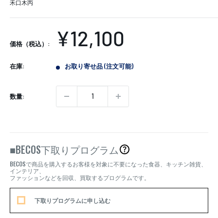
禾口木丙
販
¥12,100
価格（税込）:
売
在庫:
お取り寄せ品 (注文可能)
価
格
数量:
BECOS
■
下取りプログラム
BECOS
で商品を購入するお客様を対象に不要になった食器、キッチン雑貨、
インテリア、
ファッションなどを回収、買取するプログラムです。
下取りプログラムに申し込む