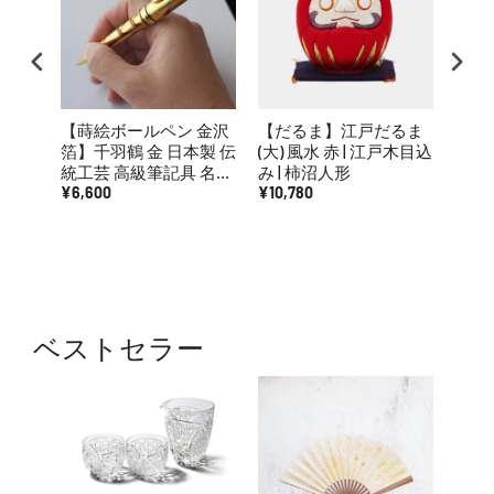
【蒔絵ボールペン 金沢
【だるま】江戸だるま
【グ
箔】千羽鶴 金 日本製 伝
(大) 風水 赤 | 江戸木目込
入 
統工芸 高級筆記具 名入
み | 柿沼人形
金沢箔
れ対応
¥6,600
¥10,780
¥13,
ベストセラー