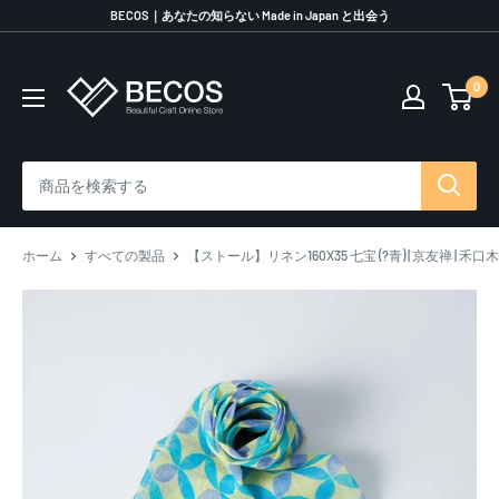
コ
BECOS｜あなたの知らない Made in Japan と出会う
ン
テ
0
伝
ン
統
ツ
工
に
芸
ス
品
キ
な
ッ
ら
プ
ホーム
すべての製品
【ストール】リネン160X35 七宝 (?青) | 京友禅 | 禾口
BECOS
す
る