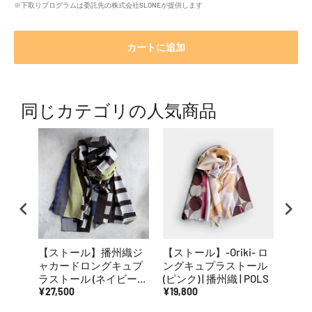
※下取りプログラムは委託先の株式会社SLONEが提供します
カートに追加
同じカテゴリの人気商品
【ストール】播州織ジ
【ストール】-Oriki- ロ
【ス
ャカードロングキュプ
ングキュプラストール
ャカ
ラストール (ネイビーブ
(ピンク) | 播州織 | POLS
ラスト
ラウン) | 播州織 | POLS
¥27,500
¥19,800
播州織
¥24,