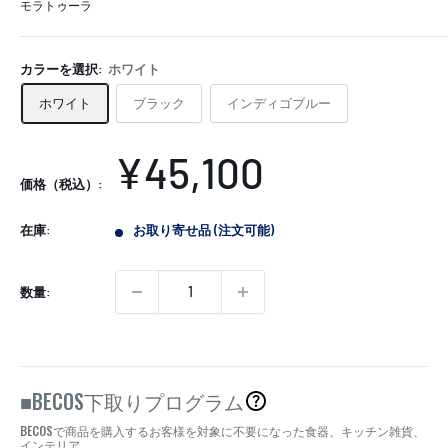
モラトゥーラ
カラーを選択:
ホワイト
ホワイト
ブラック
インディゴブルー
販
¥45,100
価格（税込）:
売
在庫:
お取り寄せ品 (注文可能)
価
格
数量:
BECOS
■
下取りプログラム
BECOS
で商品を購入するお客様を対象に不要になった食器、キッチン雑貨、
インテリア、