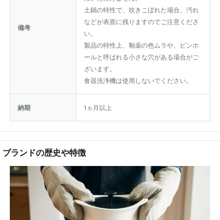
土鍋の特性で、吹きこぼれた場合、汚れ
などが表面に残りますのでご注意くださ
備考
い。
製品の特性上、釉薬の色ムラや、ピンホ
ールと呼ばれる小さな穴がある場合がご
ざいます。
食器洗浄機は使用しないでください。
納期
1ヵ月以上
ブランドの歴史や特徴