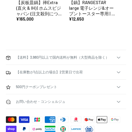
【炭板皿鍋】禅Extra
【鍋】RANGESTAR
【鍋】
(直火 & IH) | ホムスビジ
large 電子レンジ&オー
reg
ャパン (注文殺到につ
ブントースター専用 | 萬
ーブ
き、在庫切れの際は納
¥165,000
古焼 | モラトゥーラ
¥12,650
萬古
¥8,8
期2ヶ月)
【送料】3,980円以上で国内送料が無料（大型商品を除く）
【在庫数が1点以上の場合】2営業日で出荷
500円クーポンプレゼント
お問い合わせ・コンシェルジュ