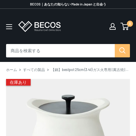
コ
BECOS｜あなたの知らない Made in Japan と出会う
ン
テ
0
伝
ン
統
ツ
工
に
芸
ス
品
キ
な
ッ
ら
プ
ホーム
すべての製品
【鍋】bestpot 25cm (3.4ℓ) ガス火専用 | 萬古焼 | ...
BECOS
す
在庫あり
る