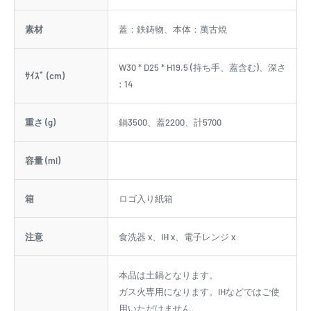
素材
蓋：鉄鋳物、本体：萬古焼
W30 * D25 * H19.5 (持ち手、蓋含む)、深さ
ｻｲｽﾞ (cm)
: 14
重さ (g)
鍋3500、蓋2200、計5700
容量 (ml)
箱
ロゴ入り紙箱
注意
食洗器 x、IH x、電子レンジ x
本品は土鍋となります。
ガス火専用になります。IHなどではご使
用いただけません。