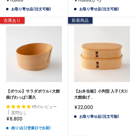
売
売
価
価
お取り寄せ品 (注文可能)
お取り寄せ品 (注文可能)
格
格
在庫あり
新着商品
【ボウル】サラダボウル | 大館
【お弁当箱】小判型 入子 (大) |
曲げわっぱ | 栗久
大館曲げ...
販
¥22,000
1件のレビュー
売
質問なし
価
お取り寄せ品 (注文可能)
販
¥8,800
格
売
価
残り1点 (2営業日で出荷)
格