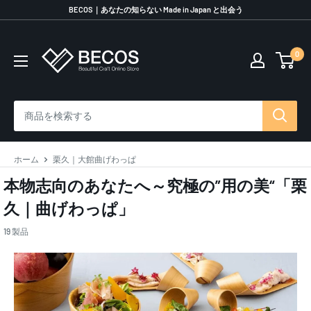
コ
BECOS｜あなたの知らない Made in Japan と出会う
ン
テ
0
伝
ン
統
ツ
工
に
芸
ス
品
キ
な
ッ
ら
プ
ホーム
栗久｜大館曲げわっぱ
BECOS
す
本物志向のあなたへ～究極の”用の美“「栗
る
久｜曲げわっぱ」
19 製品