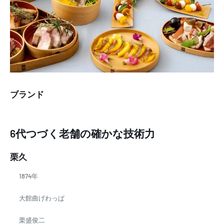
ブランド
6代つづく老舗の確かな技術力
栗久
1874年
大館曲げわっぱ
栗盛俊二