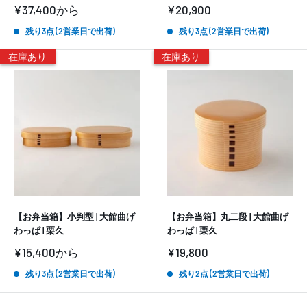
販
販
¥37,400
から
¥20,900
売
売
価
価
残り3点 (2営業日で出荷)
残り3点 (2営業日で出荷)
格
格
在庫あり
在庫あり
【お弁当箱】小判型 | 大館曲げ
【お弁当箱】丸二段 | 大館曲げ
わっぱ | 栗久
わっぱ | 栗久
販
販
¥15,400
から
¥19,800
売
売
価
価
残り3点 (2営業日で出荷)
残り2点 (2営業日で出荷)
格
格