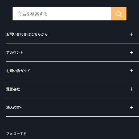
お問い合わせ はこちらから
お問合せ・コンシェルジュ
アカウント
偽サイトにご注意ください
ログイン
お買い物ガイド
アカウントを作成
お知らせ
運営会社
BECOS とは？
ラッピングについて
運営会社
ご購入の前に
法人の方へ
特定商取引法に基づく表記
よくある質問
プライバシーポリシー
出品：メーカー様・職人の皆様へ
ショートコラム
利用規約
開業：飲食店食器・インテリアの購入
フォローする
パートナー＆掲載実績
募集：販売パートナー