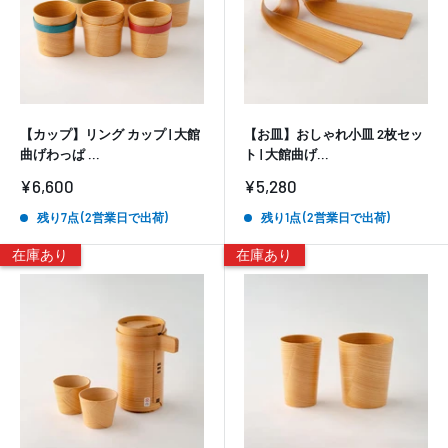
【カップ】リング カップ | 大館
【お皿】おしゃれ小皿 2枚セッ
曲げわっぱ ...
ト | 大館曲げ...
販
販
¥6,600
¥5,280
売
売
価
価
残り7点 (2営業日で出荷)
残り1点 (2営業日で出荷)
格
格
在庫あり
在庫あり