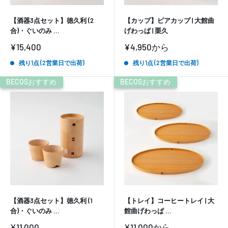
【酒器3点セット】徳久利 (2
【カップ】ビアカップ | 大館曲
合)・ぐいのみ ...
げわっぱ | 栗久
販
販
¥15,400
¥4,950
から
売
売
価
価
残り1点 (2営業日で出荷)
残り1点 (2営業日で出荷)
格
格
BECOSおすすめ
BECOSおすすめ
【酒器3点セット】徳久利 (1
【トレイ】コーヒートレイ | 大
合)・ぐいのみ ...
館曲げわっぱ ...
販
販
¥11,000
¥11,000
から