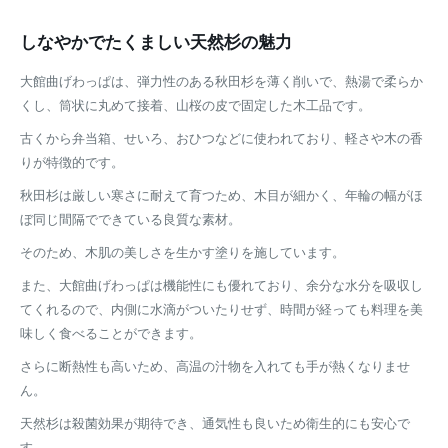
しなやかでたくましい天然杉の魅力
大館曲げわっぱは、弾力性のある秋田杉を薄く削いで、熱湯で柔らか
くし、筒状に丸めて接着、山桜の皮で固定した木工品です。
古くから弁当箱、せいろ、おひつなどに使われており、軽さや木の香
りが特徴的です。
秋田杉は厳しい寒さに耐えて育つため、木目が細かく、年輪の幅がほ
ぼ同じ間隔でできている良質な素材。
そのため、木肌の美しさを生かす塗りを施しています。
また、大館曲げわっぱは機能性にも優れており、余分な水分を吸収し
てくれるので、内側に水滴がついたりせず、時間が経っても料理を美
味しく食べることができます。
さらに断熱性も高いため、高温の汁物を入れても手が熱くなりませ
ん。
天然杉は殺菌効果が期待でき、通気性も良いため衛生的にも安心で
す。