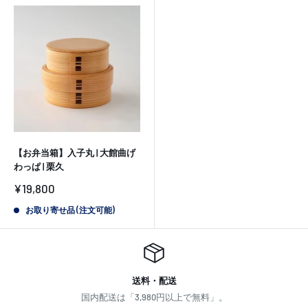
【お弁当箱】入子丸 | 大館曲げ
わっぱ | 栗久
販
¥19,800
売
価
お取り寄せ品 (注文可能)
格
送料・配送
国内配送は「3,980円以上で無料」。