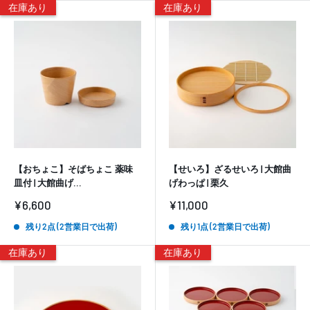
在庫あり
在庫あり
【おちょこ】そばちょこ 薬味
【せいろ】ざるせいろ | 大館曲
皿付 | 大館曲げ...
げわっぱ | 栗久
販
販
¥6,600
¥11,000
売
売
価
価
残り2点 (2営業日で出荷)
残り1点 (2営業日で出荷)
格
格
在庫あり
在庫あり