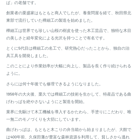
ぱ」の老舗です。
創業者の栗盛家はもともと商人でしたが、養蚕問屋を経て、秋田県北
東部で流行していた樺細工の製造を始めました。
樺細工は世界でも珍しい山桜の樹皮を使った木工芸品で、独特な木目
の美しさと経年変化による光沢を持つことで有名です。
とくに5代目は樺細工の名工で、研究熱心だったことから、独自の治
具工具を開発しました。
このことにより作業効率が大幅に向上し、製品を長く作り続けられる
ように。
さらには何十年後でも修理できるようになりました。
1956年の大火後、栗久では樺細工の技術を生かして、特産品である曲
げわっぱを絶やさないようにと製造を開始。
業界に先駆けて木工機械を導入するかたわら、手塗りにこだわり、唯
一無二のモノづくりを大切にしています。
曲げわっぱは、もともと木こりの弁当箱から始まりましたが、大館で
は400年前、久保田藩が豊富な森林資源を利用して、貧しさから逃れ