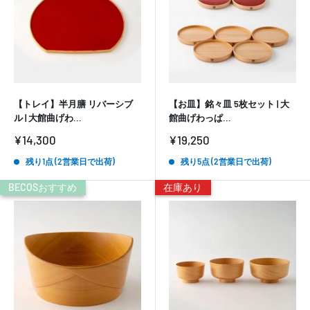
【トレイ】半月膳 リバーシブ
【お皿】銘々皿 5枚セット | 大
ル | 大館曲げわ...
館曲げわっぱ...
販
販
¥14,300
¥19,250
売
売
価
価
残り1点 (2営業日で出荷)
残り5点 (2営業日で出荷)
格
格
BECOSおすすめ
在庫あり