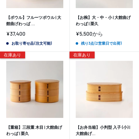
【ボウル】フルーツボウル | 大
【お椀】大・中・小 | 大館曲げ
館曲げわっぱ ...
わっぱ | 栗久
販
販
¥37,400
¥5,500
から
売
売
価
価
お取り寄せ品 (注文可能)
残り3点 (2営業日で出荷)
格
格
在庫あり
在庫あり
【重箱】三段重 木目 | 大館曲げ
【お弁当箱】小判型 入子 (小) |
わっぱ | 栗久
大館曲げ...