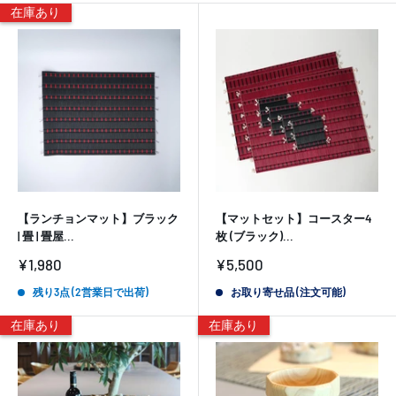
在庫あり
【ランチョンマット】ブラック
【マットセット】コースター4
| 畳 | 畳屋...
枚 (ブラック)...
販
販
¥1,980
¥5,500
売
売
価
価
残り3点 (2営業日で出荷)
お取り寄せ品 (注文可能)
格
格
在庫あり
在庫あり