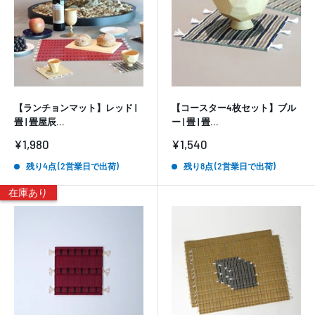
【ランチョンマット】レッド |
【コースター4枚セット】ブル
畳 | 畳屋辰...
ー | 畳 | 畳...
販
販
¥1,980
¥1,540
売
売
価
価
残り4点 (2営業日で出荷)
残り8点 (2営業日で出荷)
格
格
在庫あり