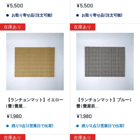
販
販
¥5,500
¥5,500
売
売
価
価
お取り寄せ品 (注文可能)
お取り寄せ品 (注文可能)
格
格
在庫あり
在庫あり
【ランチョンマット】イエロー
【ランチョンマット】ブルー |
| 畳 | 畳屋...
畳 | 畳屋辰...
販
販
¥1,980
¥1,980
売
売
価
価
残り11点 (2営業日で出荷)
残り12点 (2営業日で出荷)
格
格
在庫あり
在庫あり