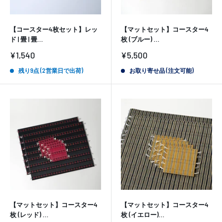
【コースター4枚セット】レッ
【マットセット】コースター4
ド | 畳 | 畳...
枚 (ブルー) ...
販
販
¥1,540
¥5,500
売
売
価
価
残り9点 (2営業日で出荷)
お取り寄せ品 (注文可能)
格
格
【マットセット】コースター4
【マットセット】コースター4
枚 (レッド) ...
枚 (イエロー)...