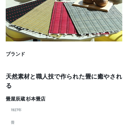
ブランド
天然素材と職人技で作られた畳に癒やされ
る
畳屋辰蔵 杉本畳店
1927年
畳