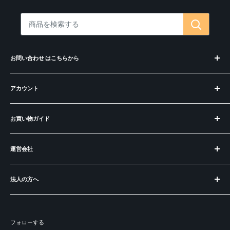
お問い合わせ はこちらから
お問合せ・コンシェルジュ
アカウント
偽サイトにご注意ください
ログイン
お買い物ガイド
アカウントを作成
お知らせ
運営会社
BECOS とは？
ラッピングについて
運営会社
ご購入の前に
法人の方へ
特定商取引法に基づく表記
よくある質問
プライバシーポリシー
出品：メーカー様・職人の皆様へ
ショートコラム
利用規約
開業：飲食店食器・インテリアの購入
フォローする
パートナー＆掲載実績
募集：販売パートナー