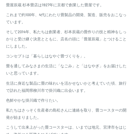
畳屋辰蔵 杉本畳店は1927年に京都で創業した畳屋です。
これまで約100年、4代にわたり畳製品の開発、製造、販売をおこなっ
ています。
そして2014年、私たちは創業者、杉本辰蔵の畳作りの技と精神をしっ
かりと受け継ぐ決意とともに、店名の頭に「畳屋辰蔵」とつけること
にしました。
コンセプトは「暮らしはなやぐ畳づくりを」。
畳を通してみなさまの生活に「なごみ」と「はなやぎ」をお届けした
いと思っています。
生活に身近な製品に畳の味わいを活かせないかと考えていた頃、旅行
で訪れた福岡県柳川市で掛川織に出会います。
色鮮やかな掛川織で作りたい。
私たちはさっそく生産者の島松さんに連絡を取り、畳コースターの開
発が始まりました。
こうして出来上がった畳コースターは、いまでは地元、宮津市をはじ