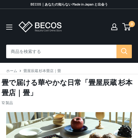
コ
BECOS｜あなたの知らない Made in Japan と出会う
ン
テ
0
伝
ン
統
ツ
工
に
芸
ス
品
キ
な
ッ
ら
プ
ホーム
畳屋辰蔵 杉本畳店｜畳
BECOS
す
畳で届ける華やかな日常「畳屋辰蔵 杉本
る
畳店｜畳」
12 製品