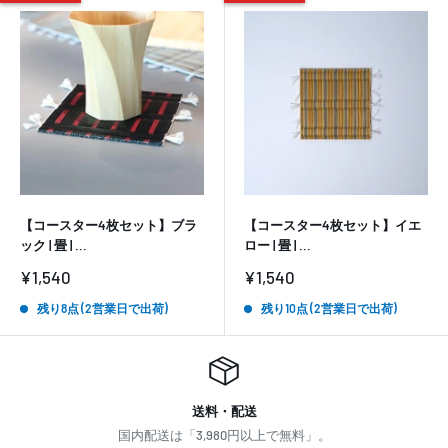
【コースター4枚セット】ブラ
【コースター4枚セット】イエ
ック | 畳 | ...
ロー | 畳 | ...
販
販
¥1,540
¥1,540
売
売
価
価
残り8点 (2営業日で出荷)
残り10点 (2営業日で出荷)
格
格
送料・配送
国内配送は「3,980円以上で無料」。