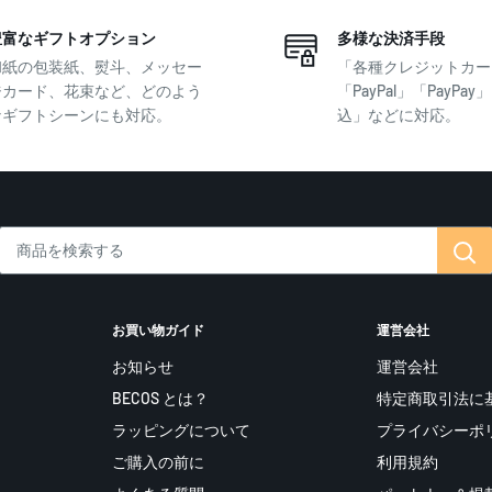
豊富なギフトオプション
多様な決済手段
和紙の包装紙、熨斗、メッセー
「各種クレジットカー
ジカード、花束など、どのよう
「PayPal」「PayPa
なギフトシーンにも対応。
込」などに対応。
お買い物ガイド
運営会社
お知らせ
運営会社
BECOS とは？
特定商取引法に
ラッピングについて
プライバシーポ
ご購入の前に
利用規約