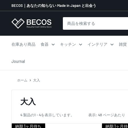
コ
BECOS｜あなたの知らない Made in Japan と出会う
ン
テ
伝
ン
統
ツ
工
に
芸
在庫あり商品
食器
キッチン
インテリア
雑貨
ス
品
キ
な
Journal
ッ
ら
プ
BECOS
す
ホーム
大入
る
大入
4 製品の1 - 4を表示しています。
表示: 48 ページあたり
納期 1ヶ月待ち
納期 1ヶ月