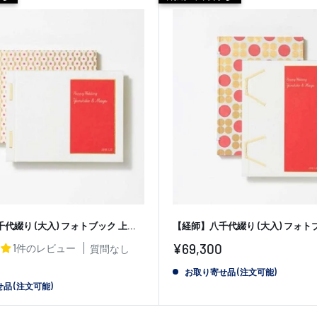
綴り (大入) フォトブック 上...
【経師】八千代綴り (大入) フォトブッ
販
¥69,300
1件のレビュー
質問なし
売
価
お取り寄せ品 (注文可能)
格
品 (注文可能)