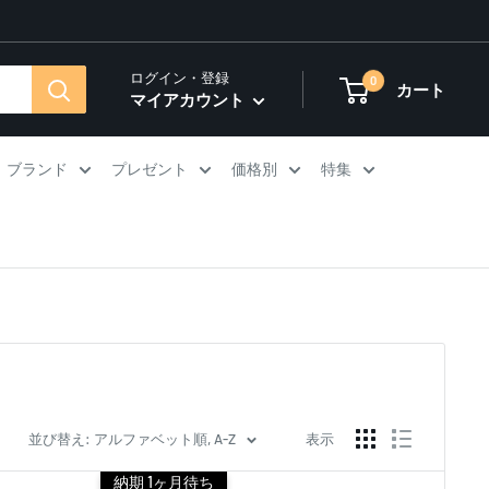
ログイン・登録
0
カート
マイアカウント
ブランド
プレゼント
価格別
特集
並び替え: アルファベット順, A-Z
表示
納期 1ヶ月待ち