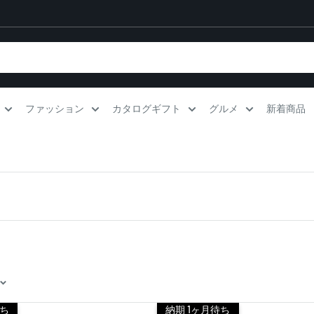
ファッション
カタログギフト
グルメ
新着商品
待ち
納期 1ヶ月待ち