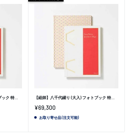
ク 特...
【経師】八千代綴り (大入) フォトブック 特...
販
¥69,300
売
価
お取り寄せ品 (注文可能)
格