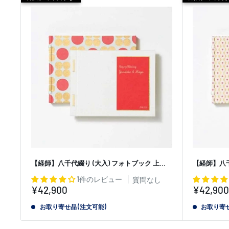
【経師】八千代綴り (大入) フォトブック 上...
【経師】八千代
1件のレビュー
質問なし
販
販
¥42,900
¥42,900
売
売
価
お取り寄せ品 (注文可能)
価
お取り寄せ
格
格