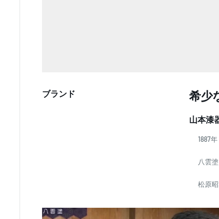
ブランド
希少
山本漆
1887年
八雲塗
松原昭