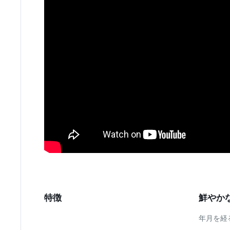
特徴
鮮やか
年月を経