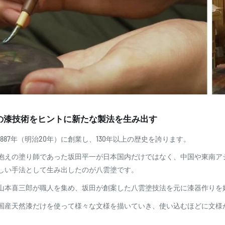
の漆技術をヒントに新たな製法を生み出す
887年（明治20年）に創業し、130年以上の歴史を誇ります。
抱えの塗り師であった坂田平一が日本国内だけではなく、中国や東南ア
しい手法として生み出したのが八雲塗です。
山本喜三郎が職人を集め、坂田が創案した八雲塗技法を元に漆器作りを
国産天然漆だけを使って様々な文様を描いていき、使い込むほどに文様