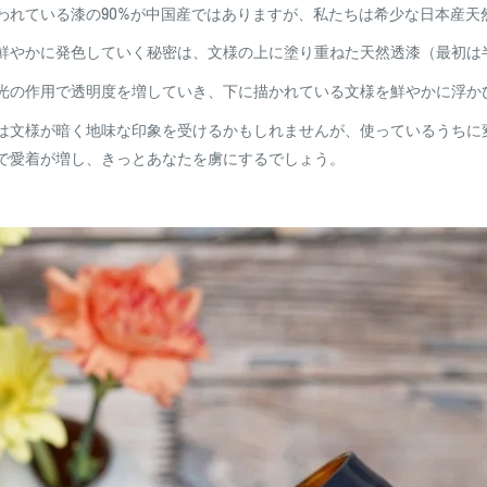
われている漆の90%が中国産ではありますが、私たちは希少な日本産天
鮮やかに発色していく秘密は、文様の上に塗り重ねた天然透漆（最初は
光の作用で透明度を増していき、下に描かれている文様を鮮やかに浮か
は文様が暗く地味な印象を受けるかもしれませんが、使っているうちに
で愛着が増し、きっとあなたを虜にするでしょう。