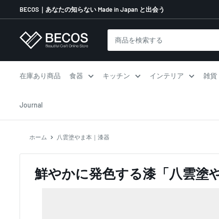
コ
BECOS｜あなたの知らない Made in Japan と出会う
ン
テ
伝
ン
統
ツ
工
に
芸
在庫あり商品
食器
キッチン
インテリア
雑貨
ス
品
キ
な
Journal
ッ
ら
プ
BECOS
す
ホーム
八雲塗やま本｜漆器
る
鮮やかに発色する漆「八雲塗