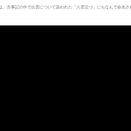
は、古事記の中で出雲について謳われた「八雲立つ」にちなんで命名さ