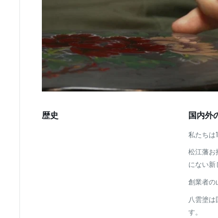
歴史
国内外
私たちは1
松江藩お
にない新
創業者の
八雲塗は
す。