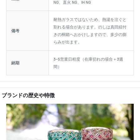
NG、直火 NG、IH NG
耐熱ガラスではないため、熱湯を注ぐと
割れる場合があります。のしは真田紐付
備考
きの桐箱へおかけしますので、多少の膨
らみが出ます。
3~5営業日程度（在庫切れの場合＋3週
納期
間）
ブランドの歴史や特徴