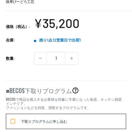
薩摩びーどろ工芸
販
¥35,200
価格（税込）:
売
在庫:
残り1点 (2営業日で出荷)
価
格
数量:
BECOS
■
下取りプログラム
BECOS
で商品を購入するお客様を対象に不要になった食器、キッチン雑貨、
インテリア、
ファッションなどを回収、買取するプログラムです。
下取りプログラムに申し込む