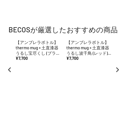
BECOSが厳選したおすすめの商品
【アンブレラボトル】
【アンブレラボトル】
【招
thermo mug × 土直漆器
thermo mug × 土直漆器
み】
うるし宝尽くし (ブラッ
うるし波千鳥 (レッド) |
ん多
ク) | 越前漆器 | 匠市
¥7,700
越前漆器 | 匠市
¥7,700
開運
¥9,3