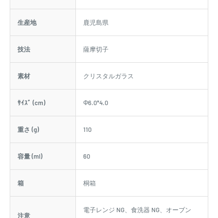
生産地
鹿児島県
技法
薩摩切子
素材
クリスタルガラス
ｻｲｽﾞ (cm)
Φ6.0*4.0
重さ (g)
110
容量 (ml)
60
箱
桐箱
電子レンジ NG、食洗器 NG、オーブン
注意