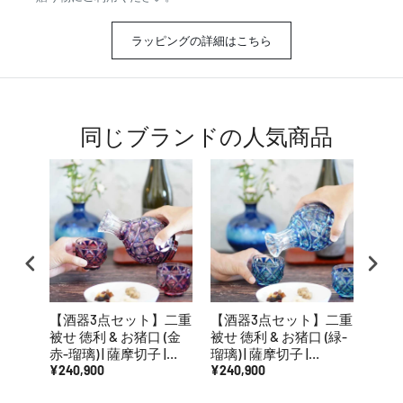
ラッピングの詳細はこちら
同じブランドの人気商品
【酒器3点セット】二重
【酒器3点セット】二重
【そ
被せ 徳利 & お猪口 (金
被せ 徳利 & お猪口 (緑-
二重被
赤-瑠璃) | 薩摩切子 |
瑠璃) | 薩摩切子 |
赤・瑠
satuma
¥240,900
satuma
¥240,900
摩切子 
¥81,