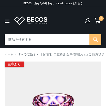
コ
BECOS｜あなたの知らない Made in Japan と出会う
ン
テ
0
伝
ン
統
ツ
工
に
芸
ス
品
キ
な
ッ
ら
プ
ホーム
すべての製品
【お猪口】二重被せ (金赤-瑠璃) おちょこ | 薩摩切子 | s
BECOS
す
在庫あり
る