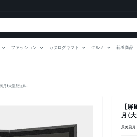
ファッション
カタログギフト
グルメ
新着商品
風月 (大型配送料...
【屏風
月 (
景美風月