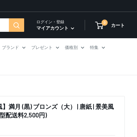
ログイン・登録
0
カート
マイアカウント
ブランド
プレゼント
価格別
特集
】満月 (黒) ブロンズ（大） | 唐紙 | 景美風
大型配送料2,500円)