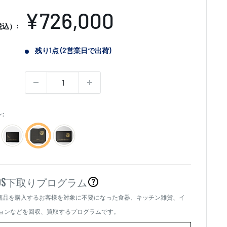
販
¥726,000
込）:
売
残り1点 (2営業日で出荷)
価
格
:
OS
下取りプログラム
商品を購入するお客様を対象に不要になった食器、キッチン雑貨、イ
、
ョンなどを回収、買取するプログラムです。