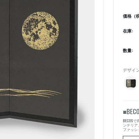
価格（税
在庫:
数量:
デザイン
BEC
■
BECOS
で
ンテリア
ファッシ