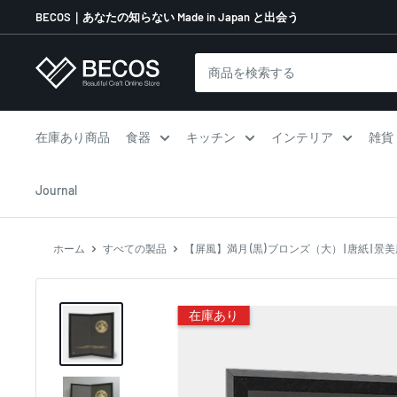
コ
BECOS｜あなたの知らない Made in Japan と出会う
ン
テ
伝
ン
統
ツ
工
に
芸
在庫あり商品
食器
キッチン
インテリア
雑貨
ス
品
キ
な
Journal
ッ
ら
プ
BECOS
す
ホーム
すべての製品
【屏風】満月 (黒) ブロンズ（大） | 唐紙 | 景美
る
在庫あり