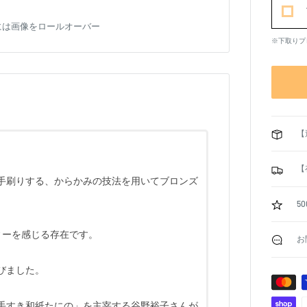
には画像をロールオーバー
※下取りプ
【
【
手刷りする、からかみの技法を用いてブロンズ
5
ィーを感じる存在です。
お
びました。
手すき和紙たにの」を主宰する谷野裕子さんが