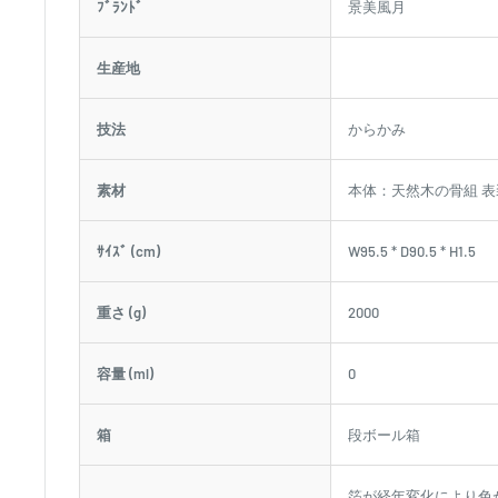
ﾌﾞﾗﾝﾄﾞ
景美風月
生産地
技法
からかみ
素材
本体：天然木の骨組 
ｻｲｽﾞ (cm)
W95.5 * D90.5 * H1.5
重さ (g)
2000
容量 (ml)
0
箱
段ボール箱
箔が経年変化により色