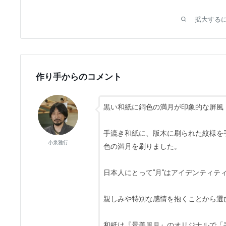
拡大する
作り手からのコメント
黒い和紙に銅色の満月が印象的な屏風
手漉き和紙に、版木に刷られた紋様を
小泉雅行
色の満月を刷りました。
日本人にとって"月"はアイデンティテ
親しみや特別な感情を抱くことから選
和紙は『景美風月』のオリジナルで「