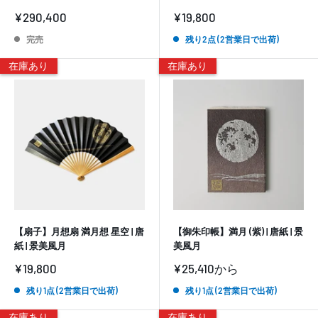
販
販
¥290,400
¥19,800
売
売
価
価
完売
残り2点 (2営業日で出荷)
格
格
在庫あり
在庫あり
【扇子】月想扇 満月想 星空 | 唐
【御朱印帳】満月 (紫) | 唐紙 | 景
紙 | 景美風月
美風月
販
販
¥19,800
¥25,410
から
売
売
価
価
残り1点 (2営業日で出荷)
残り1点 (2営業日で出荷)
格
格
在庫あり
在庫あり