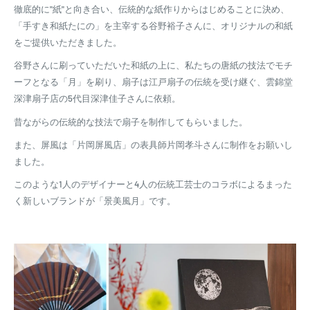
徹底的に"紙"と向き合い、伝統的な紙作りからはじめることに決め、
「手すき和紙たにの」を主宰する谷野裕子さんに、オリジナルの和紙
をご提供いただきました。
谷野さんに刷っていただいた和紙の上に、私たちの唐紙の技法でモチ
ーフとなる「月」を刷り、扇子は江戸扇子の伝統を受け継ぐ、雲錦堂
深津扇子店の5代目深津佳子さんに依頼。
昔ながらの伝統的な技法で扇子を制作してもらいました。
また、屏風は「片岡屏風店」の表具師片岡孝斗さんに制作をお願いし
ました。
このような1人のデザイナーと4人の伝統工芸士のコラボによるまった
く新しいブランドが「景美風月」です。