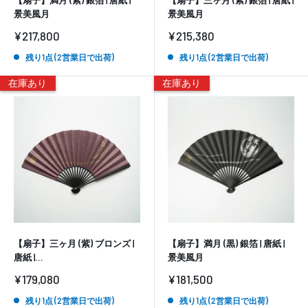
景美風月
景美風月
販
販
¥217,800
¥215,380
売
売
価
価
残り1点 (2営業日で出荷)
残り1点 (2営業日で出荷)
格
格
在庫あり
在庫あり
【扇子】三ヶ月 (紫) ブロンズ |
【扇子】満月 (黒) 銀箔 | 唐紙 |
唐紙 |...
景美風月
販
販
¥179,080
¥181,500
売
売
価
価
残り1点 (2営業日で出荷)
残り1点 (2営業日で出荷)