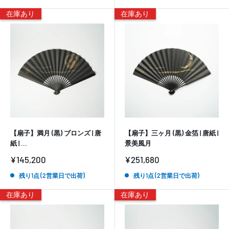
格
格
在庫あり
在庫あり
【扇子】満月 (黒) ブロンズ | 唐
【扇子】三ヶ月 (黒) 金箔 | 唐紙 |
紙 | ...
景美風月
販
販
¥145,200
¥251,680
売
売
価
価
残り1点 (2営業日で出荷)
残り1点 (2営業日で出荷)
格
格
在庫あり
在庫あり