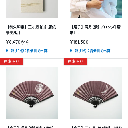
【御朱印帳】三ヶ月 (白) | 唐紙 |
【扇子】満月 (紫) ブロンズ | 唐
景美風月
紙 | ...
販
販
¥8,470
から
¥181,500
売
売
価
価
残り4点 (2営業日で出荷)
残り1点 (2営業日で出荷)
格
格
在庫あり
在庫あり
【扇子】満月 (紫) 銀箔 | 唐紙 |
【扇子】三ヶ月 (紫) 銀箔 | 唐紙 |