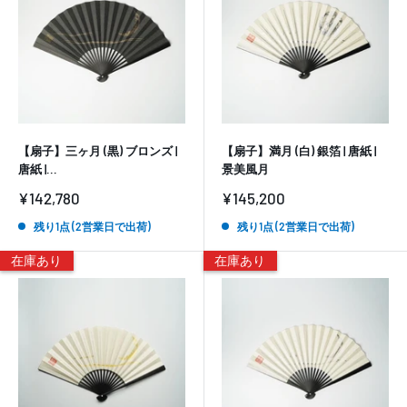
【扇子】三ヶ月 (黒) ブロンズ |
【扇子】満月 (白) 銀箔 | 唐紙 |
唐紙 |...
景美風月
販
販
¥142,780
¥145,200
売
売
価
価
残り1点 (2営業日で出荷)
残り1点 (2営業日で出荷)
格
格
在庫あり
在庫あり