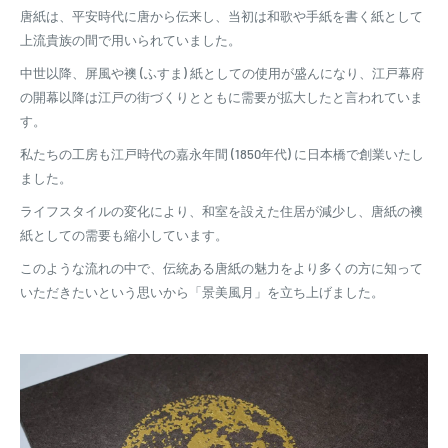
唐紙は、平安時代に唐から伝来し、当初は和歌や手紙を書く紙として
上流貴族の間で用いられていました。
中世以降、屏風や襖 (ふすま) 紙としての使用が盛んになり、江戸幕府
の開幕以降は江戸の街づくりとともに需要が拡大したと言われていま
す。
私たちの工房も江戸時代の嘉永年間 (1850年代) に日本橋で創業いたし
ました。
ライフスタイルの変化により、和室を設えた住居が減少し、唐紙の襖
紙としての需要も縮小しています。
このような流れの中で、伝統ある唐紙の魅力をより多くの方に知って
いただきたいという思いから「景美風月」を立ち上げました。