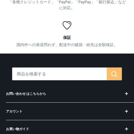
「各種クレジットカード」「PayPal」「PayPay」「銀行振込」など
に対応。
保証
国内外への発送問わず、配送中の破損・紛失は全額保証。
お問い合わせ はこちらから
お問合せ・コンシェルジュ
アカウント
偽サイトにご注意ください
ログイン
お買い物ガイド
アカウントを作成