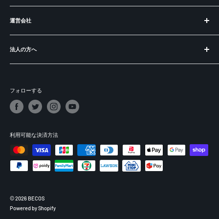
お知らせ
運営会社
BECOS とは？
ラッピングについて
運営会社
ご購入の前に
法人の方へ
特定商取引法に基づく表記
よくある質問
プライバシーポリシー
出品：メーカー様・職人の皆様へ
ショートコラム
利用規約
開業：飲食店食器・インテリアの購入
フォローする
パートナー＆掲載実績
募集：販売パートナー
依頼：講演・取材・コンサル
ギフト：法人向け記念品・贈答品
利用可能な決済方法
© 2026 BECOS
Powered by Shopify