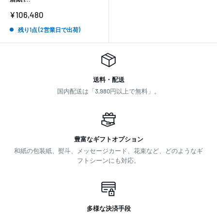
販
¥106,480
売
価
残り1点 (2営業日で出荷)
格
送料・配送
国内配送は「3,980円以上で無料」。
豊富なギフトオプション
和紙の包装紙、熨斗、メッセージカード、花束など、どのようなギ
フトシーンにも対応。
多様な決済手段