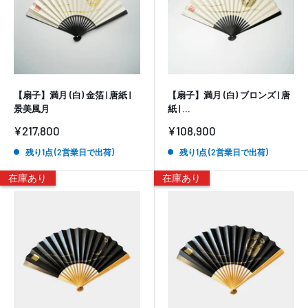
【扇子】満月 (白) 金箔 | 唐紙 |
【扇子】満月 (白) ブロンズ | 唐
景美風月
紙 | ...
販
販
¥217,800
¥108,900
売
売
価
価
残り1点 (2営業日で出荷)
残り1点 (2営業日で出荷)
格
格
在庫あり
在庫あり