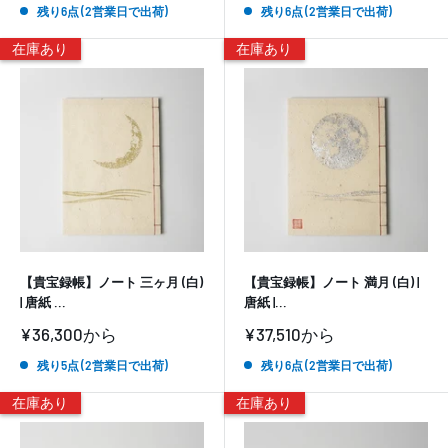
価
価
残り6点 (2営業日で出荷)
残り6点 (2営業日で出荷)
格
格
在庫あり
在庫あり
【貴宝録帳】ノート 三ヶ月 (白)
【貴宝録帳】ノート 満月 (白) |
| 唐紙 ...
唐紙 |...
販
販
¥36,300
から
¥37,510
から
売
売
価
価
残り5点 (2営業日で出荷)
残り6点 (2営業日で出荷)
格
格
在庫あり
在庫あり