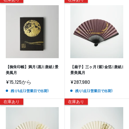
【御朱印帳】満月 (黒) | 唐紙 | 景
【扇子】三ヶ月 (紫) 金箔 | 唐紙 |
美風月
景美風月
販
販
¥15,125
から
¥287,980
売
売
価
価
残り5点 (2営業日で出荷)
残り1点 (2営業日で出荷)
格
格
在庫あり
在庫あり