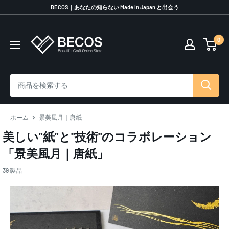
コ
BECOS｜あなたの知らない Made in Japan と出会う
ン
テ
0
伝
ン
統
ツ
工
に
芸
ス
品
キ
な
ッ
ら
プ
ホーム
景美風月｜唐紙
BECOS
す
美しい”紙”と"技術"のコラボレーション
る
「景美風月｜唐紙」
39 製品