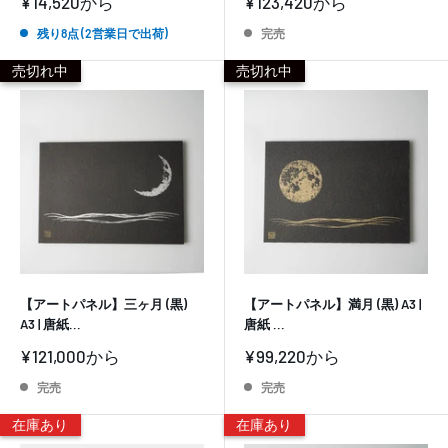
販
販
¥14,520
から
¥123,420
から
売
売
価
価
残り8点 (2営業日で出荷)
完売
格
格
売切れ中
売切れ中
【アートパネル】三ヶ月 (黒)
【アートパネル】満月 (黒) A3 |
A3 | 唐紙...
唐紙 ...
販
販
¥121,000
から
¥99,220
から
売
売
価
価
完売
完売
格
格
在庫あり
在庫あり