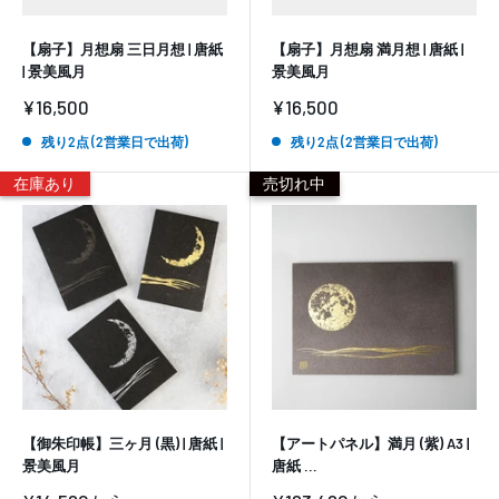
【扇子】月想扇 三日月想 | 唐紙
【扇子】月想扇 満月想 | 唐紙 |
| 景美風月
景美風月
販
販
¥16,500
¥16,500
売
売
価
価
残り2点 (2営業日で出荷)
残り2点 (2営業日で出荷)
格
格
在庫あり
売切れ中
【御朱印帳】三ヶ月 (黒) | 唐紙 |
【アートパネル】満月 (紫) A3 |
景美風月
唐紙 ...