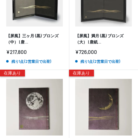
【屏風】三ヶ月 (黒) ブロンズ
【屏風】満月 (黒) ブロンズ
（中） | 唐...
（大） | 唐紙...
販
販
¥217,800
¥726,000
売
売
価
価
残り1点 (2営業日で出荷)
残り1点 (2営業日で出荷)
格
格
在庫あり
在庫あり