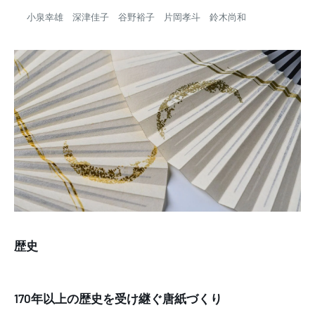
小泉幸雄 深津佳子 谷野裕子 片岡孝斗 鈴木尚和
歴史
170年以上の歴史を受け継ぐ唐紙づくり