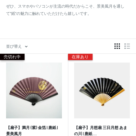
ぜひ、スマホやパソコンが主流の時代だからこそ、景美風月を通し
て"紙"の魅力に触れていただけたら嬉しいです。
並び替え
売切れ中
在庫あり
【扇子】満月 (紫) 金箔 | 唐紙 |
【扇子】月想扇 三日月想 あま
景美風月
の川 | 唐紙 ...