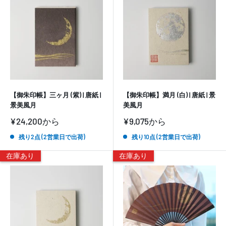
【御朱印帳】三ヶ月 (紫) | 唐紙 |
【御朱印帳】満月 (白) | 唐紙 | 景
景美風月
美風月
販
販
¥24,200
から
¥9,075
から
売
売
価
価
残り2点 (2営業日で出荷)
残り10点 (2営業日で出荷)
格
格
在庫あり
在庫あり