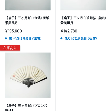
【扇子】三ヶ月 (白) 金箔 | 唐紙 |
【扇子】三ヶ月 (白) 銀箔 | 唐紙 |
景美風月
景美風月
販
販
¥193,600
¥142,780
売
売
価
価
残り1点 (2営業日で出荷)
残り1点 (2営業日で出荷)
格
格
在庫あり
【扇子】三ヶ月 (白) ブロンズ |
唐紙 |...