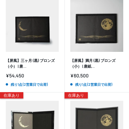
【屏風】三ヶ月 (黒) ブロンズ
【屏風】満月 (黒) ブロンズ
（小） | 唐...
（小） | 唐紙...
販
販
¥54,450
¥60,500
売
売
価
価
残り1点 (2営業日で出荷)
残り1点 (2営業日で出荷)
格
格
在庫あり
在庫あり