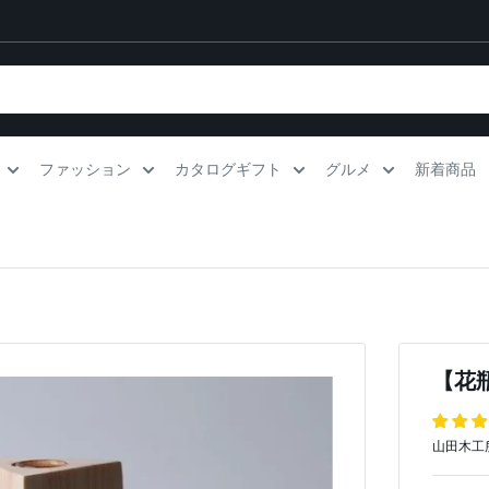
ファッション
カタログギフト
グルメ
新着商品
【花瓶】
山田木工