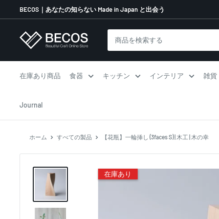
コ
BECOS｜あなたの知らない Made in Japan と出会う
ン
テ
伝
ン
統
ツ
工
に
芸
在庫あり商品
食器
キッチン
インテリア
雑貨
ス
品
キ
な
Journal
ッ
ら
プ
BECOS
す
ホーム
すべての製品
【花瓶】一輪挿し (3faces S) | 木工 | 木の幸
る
在庫あり