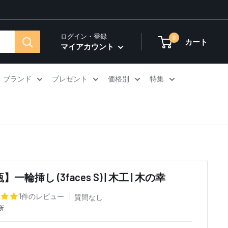
ログイン・登録
0
カート
マイアカウント
ブランド
プレゼント
価格別
特集
一輪挿し (3faces S) | 木工 | 木の幸
1件のレビュー
質問なし
所