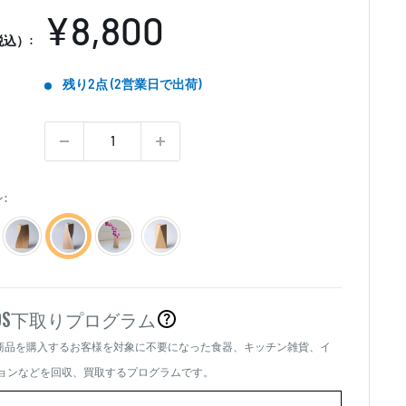
販
¥8,800
込）:
売
残り2点 (2営業日で出荷)
価
格
:
OS
下取りプログラム
商品を購入するお客様を対象に不要になった食器、キッチン雑貨、イ
、
ョンなどを回収、買取するプログラムです。