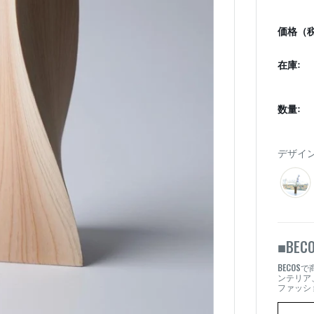
価格（税
在庫:
数量:
デザイン
BEC
■
BECOS
で
ンテリア
ファッシ